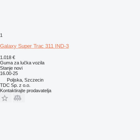
1
Galaxy Super Trac 311 IND-3
1.018 €
Guma za lučka vozila
Stanje
novi
16.00-25
Poljska, Szczecin
TDC Sp. z o.o.
Kontaktirajte prodavatelja