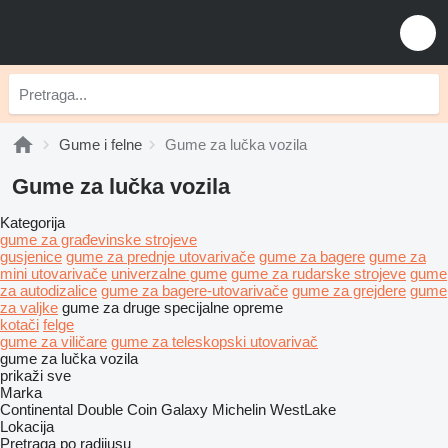
Gume i felne
Gume za lučka vozila
Gume za lučka vozila
Kategorija
gume za građevinske strojeve
gusjenice
gume za prednje utovarivače
gume za bagere
gume za
mini utovarivače
univerzalne gume
gume za rudarske strojeve
gume
za autodizalice
gume za bagere-utovarivače
gume za grejdere
gume
za valjke
gume za druge specijalne opreme
kotači
felge
gume za viličare
gume za teleskopski utovarivač
gume za lučka vozila
prikaži sve
Marka
Continental
Double Coin
Galaxy
Michelin
WestLake
Lokacija
Pretraga po radijusu