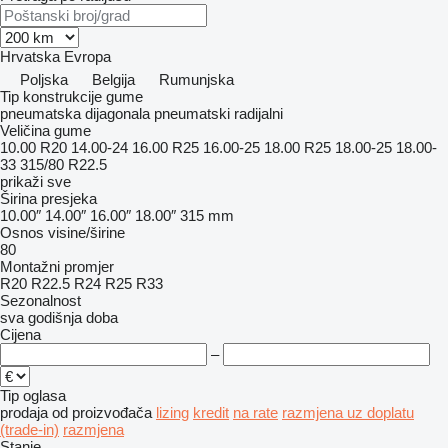
Hrvatska
Evropa
Poljska
Belgija
Rumunjska
Tip konstrukcije gume
pneumatska dijagonala
pneumatski radijalni
Veličina gume
10.00 R20
14.00-24
16.00 R25
16.00-25
18.00 R25
18.00-25
18.00-
33
315/80 R22.5
prikaži sve
Širina presjeka
10.00″
14.00″
16.00″
18.00″
315 mm
Osnos visine/širine
80
Montažni promjer
R20
R22.5
R24
R25
R33
Sezonalnost
sva godišnja doba
Cijena
–
Tip oglasa
prodaja
od proizvođača
lizing
kredit
na rate
razmjena uz doplatu
(trade-in)
razmjena
Stanje