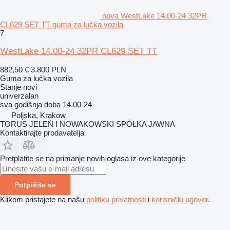
nova WestLake 14.00-24 32PR
CL629 SET TT guma za lučka vozila
7
WestLake 14.00-24 32PR CL629 SET TT
882,50 €
3.800 PLN
Guma za lučka vozila
Stanje
novi
univerzalan
sva godišnja doba
14.00-24
Poljska, Krakow
TORUS JELEŃ I NOWAKOWSKI SPÓŁKA JAWNA
Kontaktirajte prodavatelja
Pretplatite se na primanje novih oglasa iz ove kategorije
Potpišite se
Klikom pristajete na našu
politiku privatnosti
i
korisnički ugovor
.