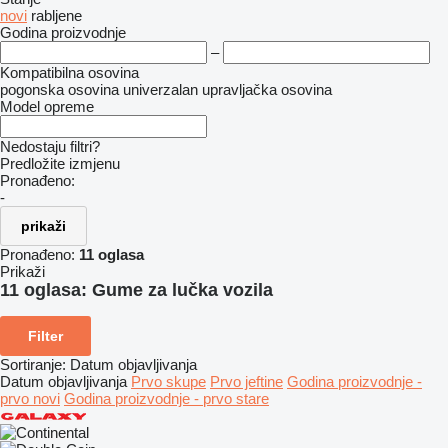
novi
rabljene
Godina proizvodnje
–
Kompatibilna osovina
pogonska osovina
univerzalan
upravljačka osovina
Model opreme
Nedostaju filtri?
Predložite izmjenu
Pronađeno:
-
prikaži
Pronađeno:
11 oglasa
Prikaži
11 oglasa:
Gume za lučka vozila
Filter
Sortiranje
:
Datum objavljivanja
Datum objavljivanja
Prvo skupe
Prvo jeftine
Godina proizvodnje -
prvo novi
Godina proizvodnje - prvo stare