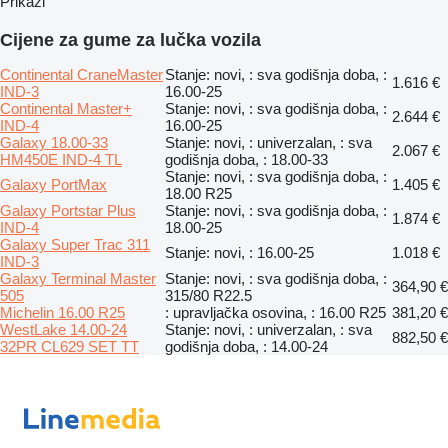
Prikaži
Cijene za gume za lučka vozila
Continental CraneMaster
Stanje: novi, : sva godišnja doba, :
1.616 €
IND-3
16.00-25
Continental Master+
Stanje: novi, : sva godišnja doba, :
2.644 €
IND-4
16.00-25
Galaxy 18.00-33
Stanje: novi, : univerzalan, : sva
2.067 €
HM450E IND-4 TL
godišnja doba, : 18.00-33
Stanje: novi, : sva godišnja doba, :
Galaxy PortMax
1.405 €
18.00 R25
Galaxy Portstar Plus
Stanje: novi, : sva godišnja doba, :
1.874 €
IND-4
18.00-25
Galaxy Super Trac 311
Stanje: novi, : 16.00-25
1.018 €
IND-3
Galaxy Terminal Master
Stanje: novi, : sva godišnja doba, :
364,90 €
505
315/80 R22.5
Michelin 16.00 R25
: upravljačka osovina, : 16.00 R25
381,20 €
WestLake 14.00-24
Stanje: novi, : univerzalan, : sva
882,50 €
32PR CL629 SET TT
godišnja doba, : 14.00-24