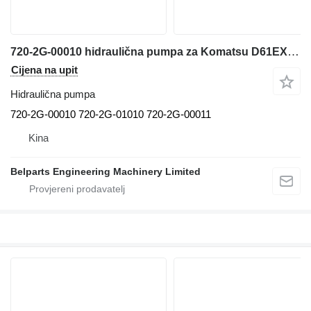
720-2G-00010 hidraulična pumpa za Komatsu D61EX-23 D61PX-23 D61EXI-23 D61PXI-23 bulldozer buldožera
Cijena na upit
Hidraulična pumpa
720-2G-00010 720-2G-01010 720-2G-00011
Kina
Belparts Engineering Machinery Limited