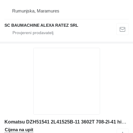
Rumunjska, Maramures
SC BAUMACHINE ALEXA RATEZ SRL
Komatsu DZH51541 2L41525B-11 3602T 708-2l-41 hidraulična pumpa za bagera
Cijena na upit