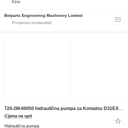
Kina
Belparts Engineering Machinery Limited
720-2M-00050 hidraulična pumpa za Komatsu D31EX-21 D31PX-21 D37PX-21 D37EX-21 buldožera
Cijena na upit
Hidraulična pumpa