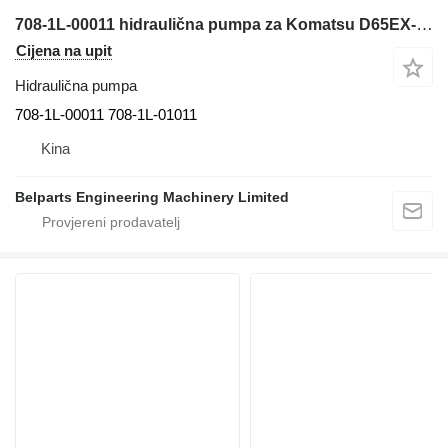
708-1L-00011 hidraulična pumpa za Komatsu D65EX-12 D65PX-12 D65EX-12H D65EX-12U bulldozer građevinskog stroja
Cijena na upit
Hidraulična pumpa
708-1L-00011 708-1L-01011
Kina
Belparts Engineering Machinery Limited