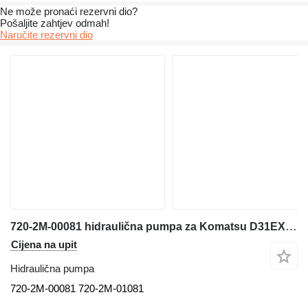
Ne može pronaći rezervni dio?
Pošaljite zahtjev odmah!
Naručite rezervni dio
720-2M-00081 hidraulična pumpa za Komatsu D31EX-22 E31PX-22 D37EX-22 D37PX-22 buldožera
Cijena na upit
Hidraulična pumpa
720-2M-00081 720-2M-01081