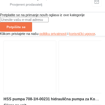
Pretplatite se na primanje novih oglasa iz ove kategorije
Potpišite se
Klikom pristajete na našu
politiku privatnosti
i
korisnički ugovor
.
HSS pumpa 708-1H-00231 hidraulična pumpa za Komatsu D85EX-15 D85PX-15 D85EX-15EO D85PX-15EO bulldozer građevinskog stroja