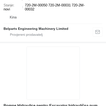
Stanje
720-2M-00050 720-2M-00031 720-2M-
novi
00032
Kina
Belparts Engineering Machinery Limited
Pompe Hidraulice pentru Excavator hidraulična pumpa za Komatsu WB91R-2 građevinskog stroja