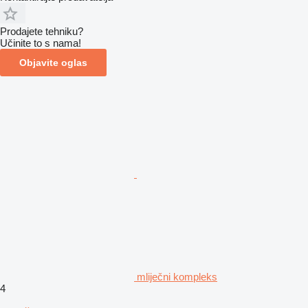
Prodajete tehniku?
Učinite to s nama!
Objavite oglas
mliječni kompleks
4