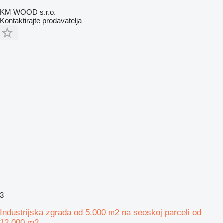
KM WOOD s.r.o.
Kontaktirajte prodavatelja
3
Industrijska zgrada od 5.000 m2 na seoskoj parceli od
12.000 m2