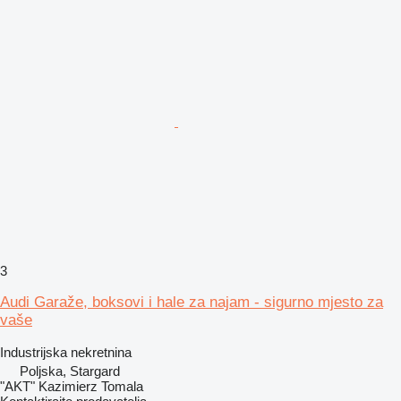
3
Audi Garaže, boksovi i hale za najam - sigurno mjesto za
vaše
Industrijska nekretnina
Poljska, Stargard
"AKT" Kazimierz Tomala