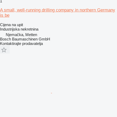
1
A small, well-running drilling company in northern Germany
is be
Cijena na upit
Industrijska nekretnina
Njemačka, Metten
Bosch Baumaschinen GmbH
Kontaktirajte prodavatelja