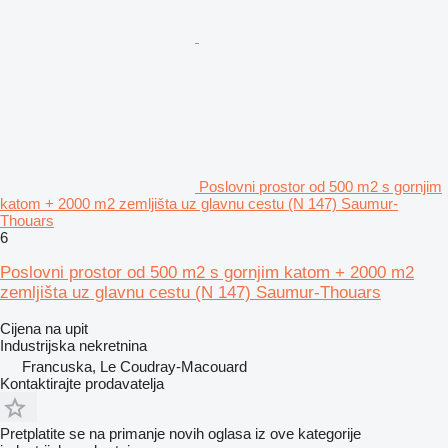
Poslovni prostor od 500 m2 s gornjim
katom + 2000 m2 zemljišta uz glavnu cestu (N 147) Saumur-
Thouars
6
Poslovni prostor od 500 m2 s gornjim katom + 2000 m2
zemljišta uz glavnu cestu (N 147) Saumur-Thouars
Cijena na upit
Industrijska nekretnina
Francuska, Le Coudray-Macouard
Kontaktirajte prodavatelja
Pretplatite se na primanje novih oglasa iz ove kategorije