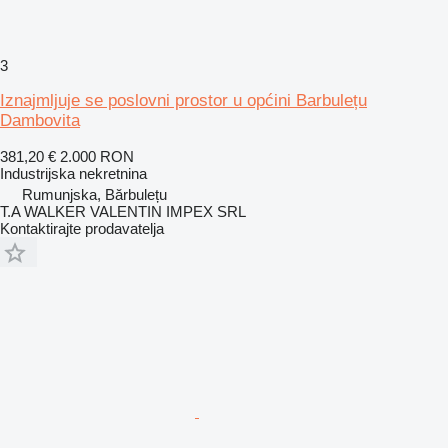
3
Iznajmljuje se poslovni prostor u općini Barbulețu
Dambovita
381,20 €
2.000 RON
Industrijska nekretnina
Rumunjska, Bărbulețu
T.A WALKER VALENTIN IMPEX SRL
Kontaktirajte prodavatelja