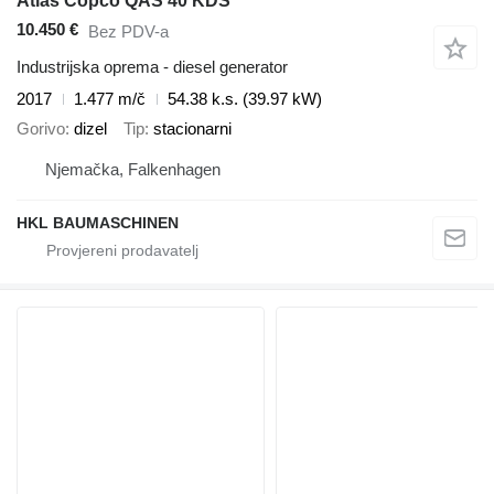
Atlas Copco QAS 40 KDS
10.450 €
Bez PDV-a
Industrijska oprema - diesel generator
2017
1.477 m/č
54.38 k.s. (39.97 kW)
Gorivo
dizel
Tip
stacionarni
Njemačka, Falkenhagen
HKL BAUMASCHINEN