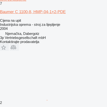
7
Baumer C 1100-8, HMP-04-1×2-PDE
Cijena na upit
Industrijska oprema - stroj za lijepljenje
2004
Njemačka, Dabergotz
3p Vertriebsgesellschaft mbH
Kontaktirajte prodavatelja
2