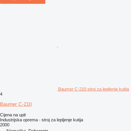
Baumer C-210 stroj za lepljenje kutija
4
Baumer C-210
Cijena na upit
Industrijska oprema - stroj za lepljenje kutija
2000
Njemačka, Dabergotz