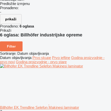
Predložite izmjenu
Pronađeno:
-
prikaži
Pronađeno:
6 oglasa
Prikaži
6 oglasa:
Billhöfer industrijske opreme
Filter
Sortiranje
:
Datum objavljivanja
Datum objavljivanja
Prvo skupe
Prvo jeftine
Godina proizvodnje -
prvo novi
Godina proizvodnje - prvo stare
Billhöfer EK Trendline Selefon Makinesi laminator