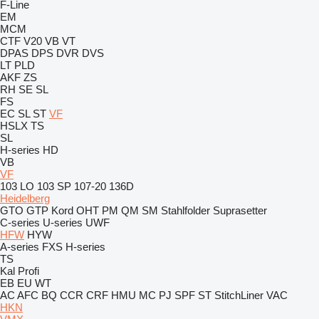
F-Line
EM
MCM
CTF
V20
VB
VT
DPAS
DPS
DVR
DVS
LT
PLD
AKF
ZS
RH
SE
SL
FS
EC
SL
ST
VF
HSLX
TS
SL
H-series
HD
VB
VF
103 LO
103 SP
107-20
136D
Heidelberg
GTO
GTP
Kord
OHT
PM
QM
SM
Stahlfolder
Suprasetter
C-series
U-series
UWF
HFW
HYW
A-series
FXS
H-series
TS
Kal
Profi
EB
EU
WT
AC
AFC
BQ
CCR
CRF
HMU
MC
PJ
SPF
ST
StitchLiner
VAC
HKN