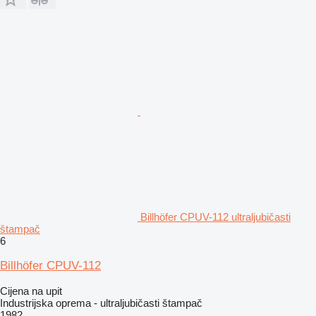
Billhöfer CPUV-112 ultraljubičasti
štampač
6
Billhöfer CPUV-112
Cijena na upit
Industrijska oprema - ultraljubičasti štampač
1982