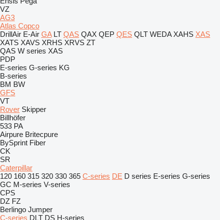
Ensis
Pega
VZ
AG3
Atlas Copco
DrillAir
E-Air
GA
LT
QAS
QAX
QEP
QES
QLT
WEDA
XAHS
XAS
XATS
XAVS
XRHS
XRVS
ZT
QAS
W series
XAS
PDP
E-series
G-series
KG
B-series
BM
BW
GFS
VT
Rover
Skipper
Billhöfer
533
PA
Airpure
Britecpure
BySprint Fiber
CK
SR
Caterpillar
120
160
315
320
330
365
C-series
DE
D series
E-series
G-series
GC
M-series
V-series
CPS
DZ
FZ
Berlingo
Jumper
C-series
DLT
DS
H-series