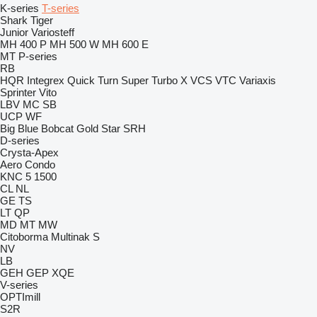
K-series
T-series
Shark
Tiger
Junior
Variosteff
MH 400 P
MH 500 W
MH 600 E
MT
P-series
RB
HQR
Integrex
Quick Turn
Super Turbo X
VCS
VTC
Variaxis
Sprinter
Vito
LBV
MC
SB
UCP
WF
Big Blue
Bobcat
Gold Star
SRH
D-series
Crysta-Apex
Aero
Condo
KNC 5 1500
CL
NL
GE
TS
LT
QP
MD
MT
MW
Citoborma
Multinak S
NV
LB
GEH
GEP
XQE
V-series
OPTImill
S2R