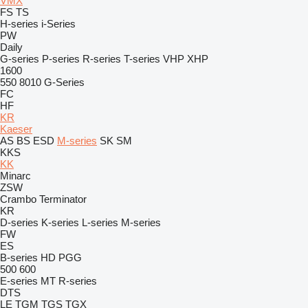
VMX
FS
TS
H-series
i-Series
PW
Daily
G-series
P-series
R-series
T-series
VHP
XHP
1600
550
8010
G-Series
FC
HF
KR
Kaeser
AS
BS
ESD
M-series
SK
SM
KKS
KK
Minarc
ZSW
Crambo
Terminator
KR
D-series
K-series
L-series
M-series
FW
ES
B-series
HD
PGG
500
600
E-series
MT
R-series
DTS
LE
TGM
TGS
TGX