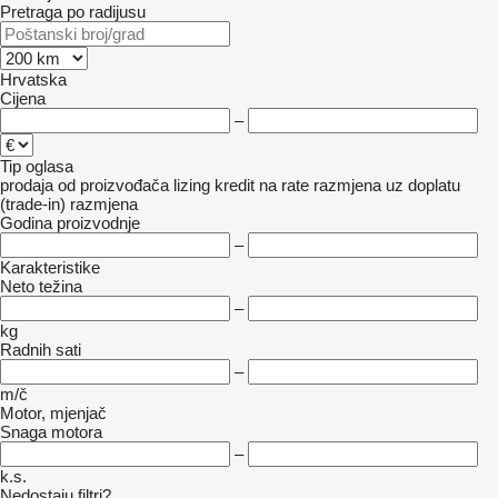
Pretraga po radijusu
Hrvatska
Cijena
–
Tip oglasa
prodaja
od proizvođača
lizing
kredit
na rate
razmjena uz doplatu
(trade-in)
razmjena
Godina proizvodnje
–
Karakteristike
Neto težina
–
kg
Radnih sati
–
m/č
Motor, mjenjač
Snaga motora
–
k.s.
Nedostaju filtri?