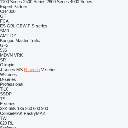
1100 Series
2500 Series
2800 Series
4000 Series
Expert
Partner
CH4000
GF
FCA
ES
GBL
GBW
P
S-series
SM3
AMT
DZ
Kangoo
Master
Trafic
GF2
535
MDVN
VRK
SR
Olimpic
J-series
MS
R-series
V-series
W-series
D-series
Professional
T-10
SSDP
TS
F-series
38K
65K
185
260
600
900
CookieMAK
PastryMAK
TW
820
RL
Surfacer