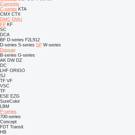
Cummins
C-series
KTA
CMX
CTX
DMC
DMU
FP
KF
SC
DCA
BF
D-series
F2L912
D-series
S-series
SP
W-series
Doosan
B-series
G-series
AK
DW
DZ
DC
LHF
ORIGO
SJ
TF
VF
VSC
TF
ESE
EZG
SureColor
LBM
P-series
700-series
Concept
FDT
Transit
HB