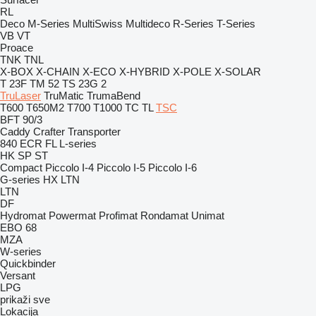
RL
Deco
M-Series
MultiSwiss
Multideco
R-Series
T-Series
VB
VT
Proace
TNK
TNL
X-BOX
X-CHAIN
X-ECO
X-HYBRID
X-POLE
X-SOLAR
T 23F
TM 52
TS 23G 2
TruLaser
TruMatic
TrumaBend
T600
T650M2
T700
T1000
TC
TL
TSC
BFT 90/3
Caddy
Crafter
Transporter
840
ECR
FL
L-series
HK
SP
ST
Compact
Piccolo I-4
Piccolo I-5
Piccolo I-6
G-series
HX
LTN
LTN
DF
Hydromat
Powermat
Profimat
Rondamat
Unimat
EBO 68
MZA
W-series
Quickbinder
Versant
LPG
prikaži sve
Lokacija