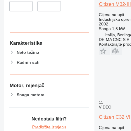
Citizen M32-III
–
Cijena na upit
Industrijska opre
2002
Snaga
1,5 kW
Italija, Berlin
DE-MA CNC S.R.
Karakteristike
Kontaktirajte pro
Neto težina
Radnih sati
Motor, mjenjač
Snaga motora
11
VIDEO
Citizen C32 VI
Nedostaju filtri?
Predložite izmjenu
Cijena na upit