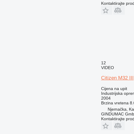
Kontaktirajte pro
12
VIDEO
Citizen M32 III
Cijena na upit
Industrijska opre
2004
Brzina vretena
8.
Njemačka, Kai
GINDUMAC Gm
Kontaktirajte pro