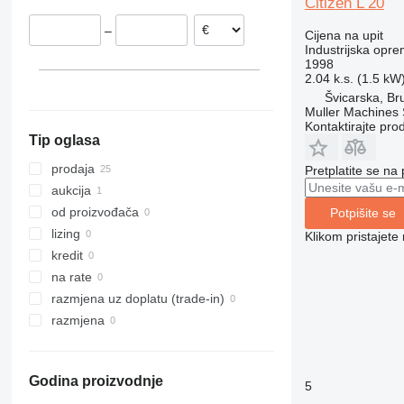
Citizen L 20
Poljska
–
Cijena na upit
Francuska
Industrijska opre
Slovačka
1998
2.04 k.s. (1.5 kW
Italija
Švicarska, Br
Belgija
Muller Machines
Kontaktirajte pro
Tip oglasa
prodaja
Pretplatite se na
aukcija
od proizvođača
Potpišite se
lizing
Klikom pristajet
kredit
na rate
razmjena uz doplatu (trade-in)
razmjena
Godina proizvodnje
5