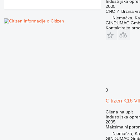
Industrijska opre
2005
CNC
✓
Brzina vr
Njemačka, Kai
Informacije o Citizen
GINDUMAC Gm
Kontaktirajte pro
9
Citizen K16 VI
Cijena na upit
Industrijska opre
2005
Maksimalni pprom
Njemačka, Kai
GINDUMAC Gm