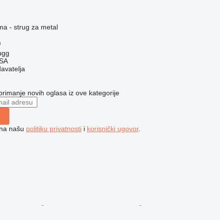
ma - strug za metal
)
ugg
 SA
davatelja
 primanje novih oglasa iz ove kategorije
e na našu
politiku privatnosti
i
korisnički ugovor
.