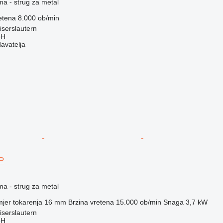
ma - strug za metal
etena
8.000 ob/min
serslautern
bH
davatelja
P
ma - strug za metal
jer tokarenja
16 mm
Brzina vretena
15.000 ob/min
Snaga
3,7 kW
serslautern
bH