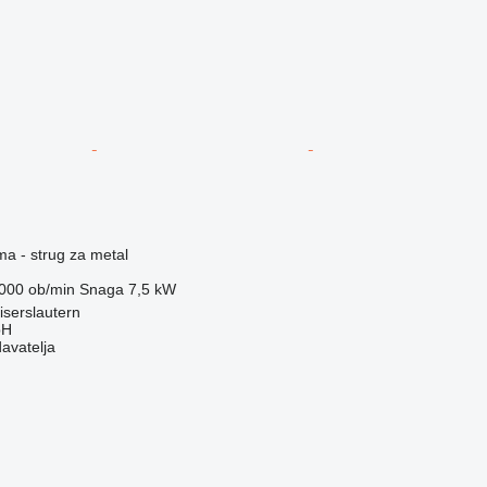
ma - strug za metal
000 ob/min
Snaga
7,5 kW
serslautern
bH
davatelja