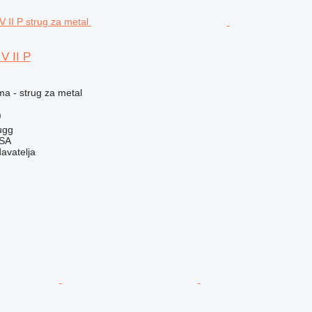
V II P
ma - strug za metal
)
ugg
 SA
davatelja