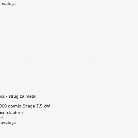
davatelja
ma - strug za metal
000 ob/min
Snaga
7,5 kW
serslautern
bH
davatelja