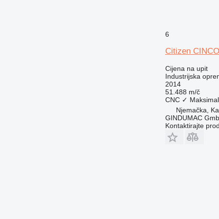
6
Citizen CINCO
Cijena na upit
Industrijska opre
2014
51.488 m/č
CNC
✓
Maksimaln
Njemačka, Kai
GINDUMAC Gm
Kontaktirajte pro