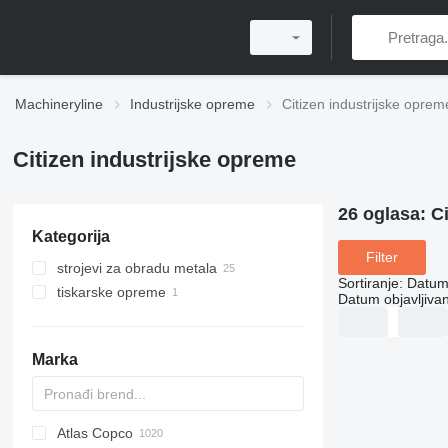
Machineryline
Industrijske opreme
Citizen industrijske oprem
Citizen industrijske opreme
26 oglasa:
C
Kategorija
Filter
strojevi za obradu metala
Sortiranje
:
Datum 
tiskarske opreme
strugovi za metal
Datum objavljivan
strojevi za armaturu
printeri
strojevi za tiskanje naljepnica
Marka
Atlas Copco
PDS
APD
AB
Ensis
VZ
AG3