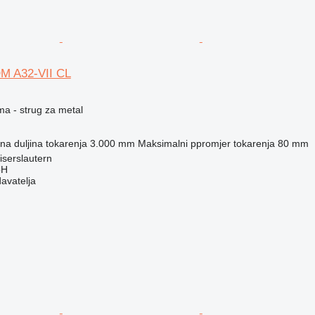
M A32-VII CL
ma - strug za metal
a duljina tokarenja
3.000 mm
Maksimalni ppromjer tokarenja
80 mm
serslautern
bH
davatelja