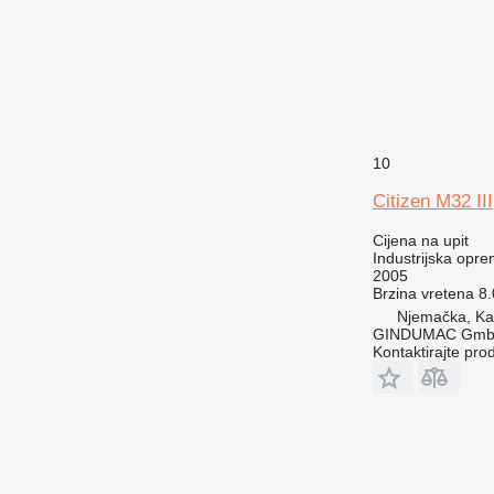
10
Citizen M32 III
Cijena na upit
Industrijska opre
2005
Brzina vretena
8.
Njemačka, Kai
GINDUMAC Gm
Kontaktirajte pro