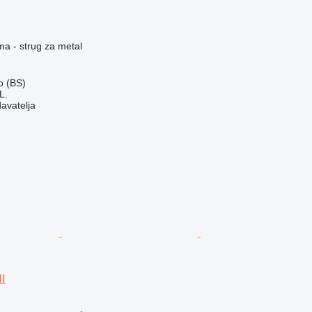
ma - strug za metal
go (BS)
L.
davatelja
II