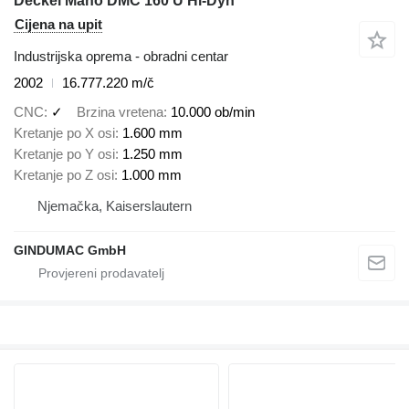
Deckel Maho DMC 160 U Hi-Dyn
Cijena na upit
Industrijska oprema - obradni centar
2002
16.777.220 m/č
CNC
✓
Brzina vretena
10.000 ob/min
Kretanje po X osi
1.600 mm
Kretanje po Y osi
1.250 mm
Kretanje po Z osi
1.000 mm
Njemačka, Kaiserslautern
GINDUMAC GmbH