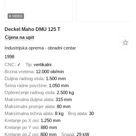
VIDEO
Deckel Maho DMU 125 T
Cijena na upit
Industrijska oprema - obradni centar
1998
CNC
✓
Tip
vertikalni
Brzina vretena
12.000 ob/min
Duljina radnog stola
1.500 mm
Širina radne površine
1.050 mm
Opterećenje radnog stola
2.500 kg
Maksimalna duljina alata
315 mm
Maksimalni promjer alata
80 mm
Maksimalna težina alata
8 kg
Broj alata
30
Kretanje po X osi
1.250 mm
Kretanje po Y osi
880 mm
Kretanje po Z osi
800 mm
Snaga
29 kW