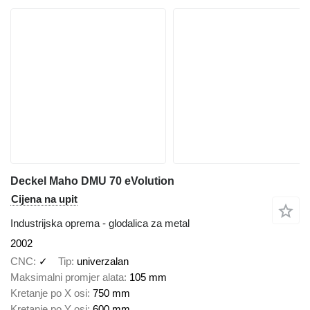
Deckel Maho DMU 70 eVolution
Cijena na upit
Industrijska oprema - glodalica za metal
2002
CNC
✓
Tip
univerzalan
Maksimalni promjer alata
105 mm
Kretanje po X osi
750 mm
Kretanje po Y osi
600 mm