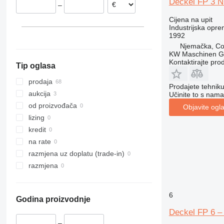
Deckel FP 3 
–
Belgija
Cijena na upit
Slovačka
Industrijska opre
Litvanija
1992
Njemačka, Co
KW Maschinen 
Kontaktirajte pro
Tip oglasa
prodaja
Prodajete tehnik
aukcija
Učinite to s nama
od proizvođača
Objavite ogl
lizing
kredit
na rate
razmjena uz doplatu (trade-in)
razmjena
6
Godina proizvodnje
Deckel FP 6 –
–