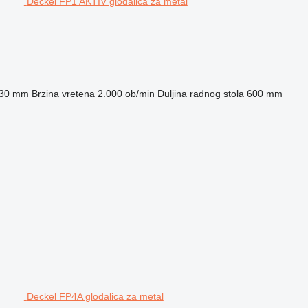
Deckel FP1 AKTIV glodalica za metal
30 mm
Brzina vretena
2.000 ob/min
Duljina radnog stola
600 mm
Deckel FP4A glodalica za metal