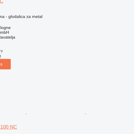
NC
ma - glodalica za metal
logne
GmbH
davatelja
u?
!
as
 100 NC