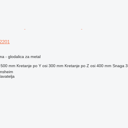
 2201
ma - glodalica za metal
500 mm
Kretanje po Y osi
300 mm
Kretanje po Z osi
400 mm
Snaga
3
ensheim
davatelja