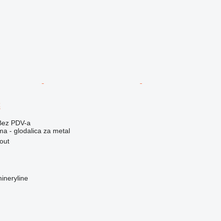
C
Bez PDV-a
ma - glodalica za metal
out
ineryline