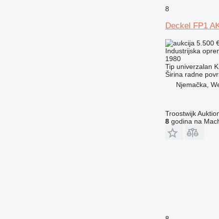
8
Deckel FP1 A
5.500 
Industrijska opre
1980
Tip
univerzalan
K
Širina radne povr
Njemačka, We
Troostwijk Aukt
8
godina na Mach
8