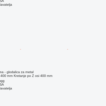
 SA
davatelja
ma - glodalica za metal
400 mm
Kretanje po Z osi
400 mm
ugg
 SA
davatelja