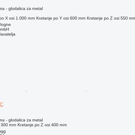
ma - glodalica za metal
po X osi
1.000 mm
Kretanje po Y osi
600 mm
Kretanje po Z osi
550 m
logne
GmbH
davatelja
NC
ma - glodalica za metal
300 mm
Kretanje po Z osi
400 mm
ugg