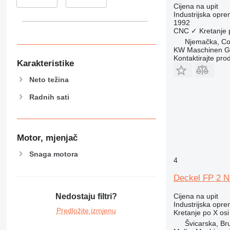
Cijena na upit
Industrijska opre
1992
CNC
✓
Kretanje 
Njemačka, Co
KW Maschinen 
Kontaktirajte pro
Karakteristike
Neto težina
Radnih sati
Motor, mjenjač
Snaga motora
4
Deckel FP 2 
Cijena na upit
Nedostaju filtri?
Industrijska opre
Predložite izmjenu
Kretanje po X osi
Švicarska, Br