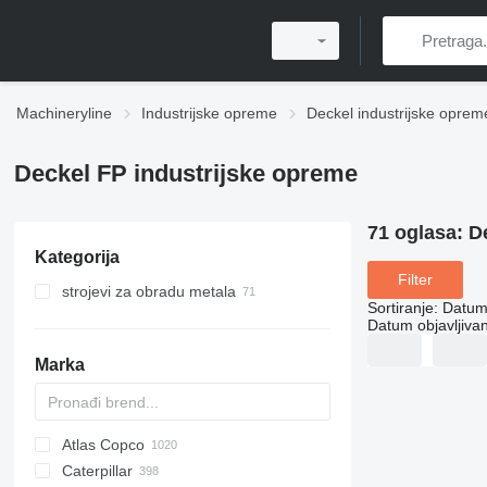
Machineryline
Industrijske opreme
Deckel industrijske oprem
Deckel FP industrijske opreme
71 oglasa:
D
Kategorija
Filter
strojevi za obradu metala
Sortiranje
:
Datum 
glodalice za metal
Datum objavljivan
obradni centri
Marka
strojevi za prorezivanje metala
Atlas Copco
PDS
APD
AB
Ensis
VZ
AG3
Caterpillar
Pega
DrillAir
QAS
PDP
E-series
B-series
BM
GFS
VT
Rover
533
Airpure
BySprint Fiber
CK
SR