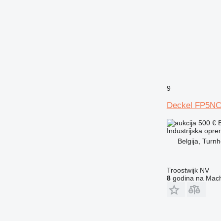
9
Deckel FP5N
500 €
Industrijska opre
Belgija, Turnh
Troostwijk NV
8
godina na Mach