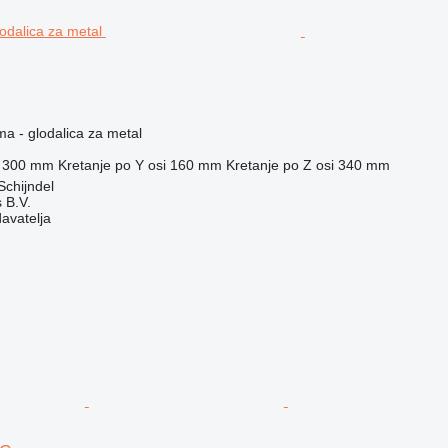
ma - glodalica za metal
300 mm
Kretanje po Y osi
160 mm
Kretanje po Z osi
340 mm
chijndel
 B.V.
davatelja