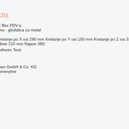
KTIV
€
Bez PDV-a
ma - glodalica za metal
retanje po X osi
290 mm
Kretanje po Y osi
150 mm
Kretanje po Z osi
3
šine
210 mm
Napon
380
ilheim Teck
ionen GmbH & Co. KG
ineryline