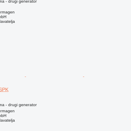
ma - drugi generator
ormagen
mbH
davatelja
SPK
ma - drugi generator
ormagen
mbH
davatelja