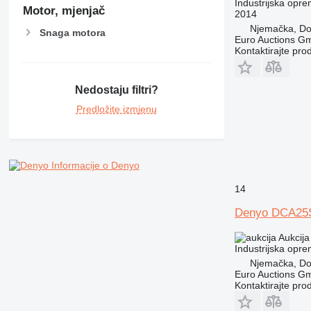
Industrijska opre
Motor, mjenjač
2014
Njemačka, D
Snaga motora
Euro Auctions G
Kontaktirajte pro
Nedostaju filtri?
Predložite izmjenu
Informacije o Denyo
14
Denyo DCA25
Aukcija
Industrijska opre
Njemačka, D
Euro Auctions G
Kontaktirajte pro