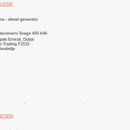
0-ESK
ma - diesel generator
tacionarni
Snaga
400 kVA
pski Emirati, Dubai
nt Trading FZCO
davatelja
5ESEK