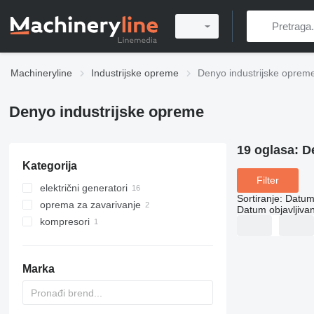
Machineryline
Industrijske opreme
Denyo industrijske oprem
Denyo industrijske opreme
19 oglasa:
D
Kategorija
Filter
električni generatori
Sortiranje
:
Datum 
oprema za zavarivanje
diesel generatori
Datum objavljivan
kompresori
drugi generatori
agregati za zavarivanje
mobilni kompresori
Marka