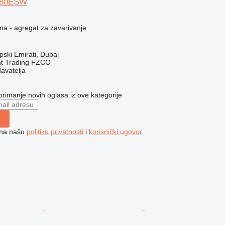
480ESW
ma - agregat za zavarivanje
pski Emirati, Dubai
nt Trading FZCO
davatelja
 primanje novih oglasa iz ove kategorije
e na našu
politiku privatnosti
i
korisnički ugovor
.