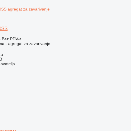
0SS
€
Bez PDV-a
ma - agregat za zavarivanje
na
AB
davatelja