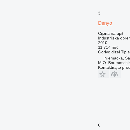
3
Denyo
Cijena na upit
Industrijska opre
2010
11.714 m/č
Gorivo
dizel
Tip
s
Njemačka, Sa
M.O. Baumaschi
Kontaktirajte pro
6