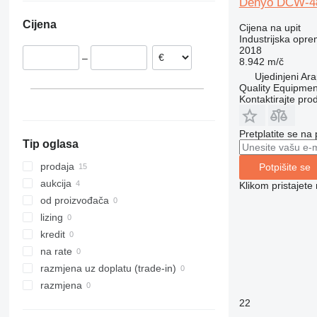
Denyo DCW-
Litvanija
Cijena
Cijena na upit
Industrijska opre
2018
–
8.942 m/č
Ujedinjeni Ara
Quality Equipme
Kontaktirajte pro
Pretplatite se na
Tip oglasa
prodaja
Potpišite se
aukcija
Klikom pristajet
od proizvođača
lizing
kredit
na rate
razmjena uz doplatu (trade-in)
razmjena
22