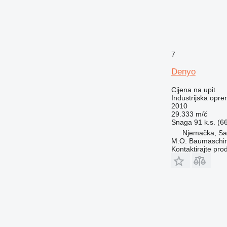
7
Denyo
Cijena na upit
Industrijska opre
2010
29.333 m/č
Snaga
91 k.s. (6
Njemačka, Sa
M.O. Baumaschi
Kontaktirajte pro