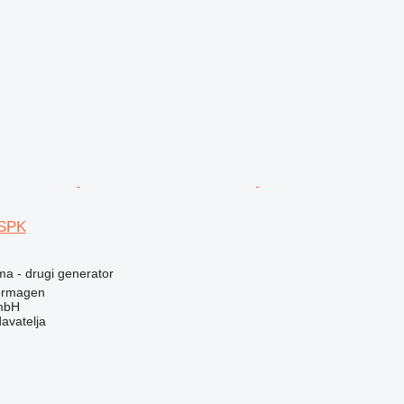
SPK
ma - drugi generator
ormagen
mbH
davatelja