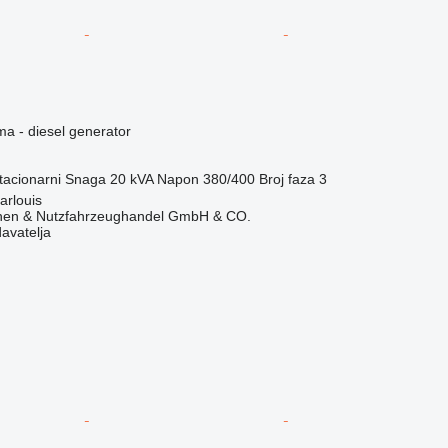
ma - diesel generator
tacionarni
Snaga
20 kVA
Napon
380/400
Broj faza
3
arlouis
nen & Nutzfahrzeughandel GmbH & CO.
davatelja