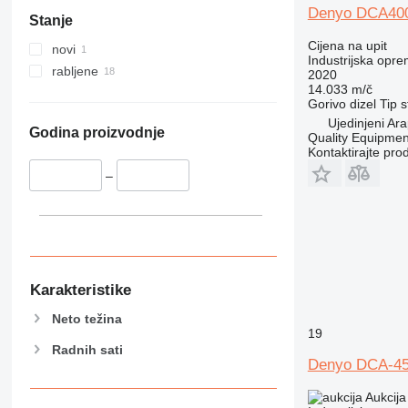
Denyo DCA40
Stanje
Cijena na upit
novi
Industrijska opre
rabljene
2020
14.033 m/č
Gorivo
dizel
Tip
s
Ujedinjeni Ara
Godina proizvodnje
Quality Equipme
Kontaktirajte pro
–
Karakteristike
Neto težina
19
Radnih sati
Denyo DCA-4
Aukcija