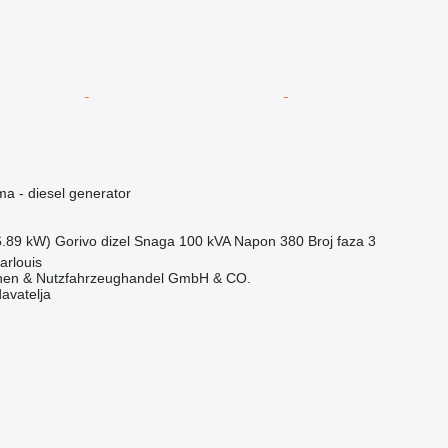
ma - diesel generator
6.89 kW)
Gorivo
dizel
Snaga
100 kVA
Napon
380
Broj faza
3
arlouis
nen & Nutzfahrzeughandel GmbH & CO.
davatelja