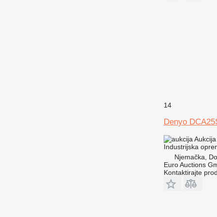
14
Denyo DCA25
Aukcija
Industrijska opre
Njemačka, D
Euro Auctions G
Kontaktirajte pro