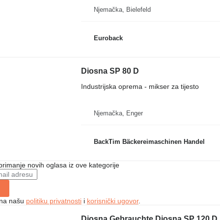
Njemačka, Bielefeld
Euroback
Diosna SP 80 D
Industrijska oprema - mikser za tijesto
Njemačka, Enger
BackTim Bäckereimaschinen Handel
 primanje novih oglasa iz ove kategorije
e na našu
politiku privatnosti
i
korisnički ugovor
.
Diosna Gebrauchte Diosna SP 120 D 