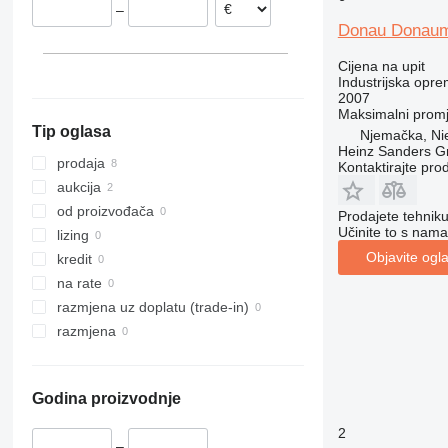
–
Donau Donaum
Cijena na upit
Industrijska opre
2007
Maksimalni promj
Tip oglasa
Njemačka, Ni
Heinz Sanders 
prodaja
Kontaktirajte pro
aukcija
od proizvođača
Prodajete tehnik
Učinite to s nama
lizing
Objavite ogl
kredit
na rate
razmjena uz doplatu (trade-in)
razmjena
Godina proizvodnje
2
–