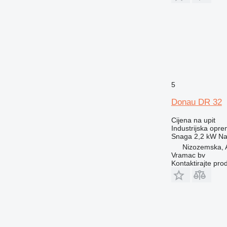
5
Donau DR 32
Cijena na upit
Industrijska opre
Snaga
2,2 kW
Na
Nizozemska, 
Vramac bv
Kontaktirajte pro