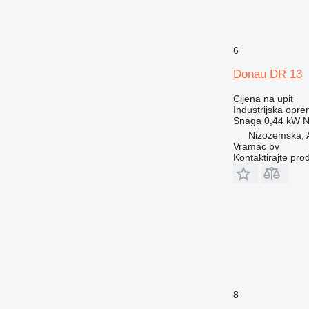
6
Donau DR 13
Cijena na upit
Industrijska opre
Snaga
0,44 kW
N
Nizozemska, 
Vramac bv
Kontaktirajte pro
8