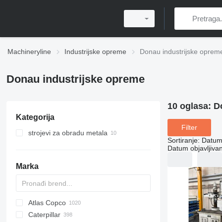
Machineryline
Industrijske opreme
Donau industrijske oprem
Donau industrijske opreme
10 oglasa:
D
Kategorija
Filter
strojevi za obradu metala
Sortiranje
:
Datum 
stolne bušilice
Datum objavljivan
strojevi za radijalno bušenje
Marka
Atlas Copco
PDS
APD
AB
Ensis
VZ
AG3
Caterpillar
Pega
DrillAir
QAS
PDP
E-series
B-series
BM
GFS
VT
Rover
533
Airpure
BySprint Fiber
CK
SR