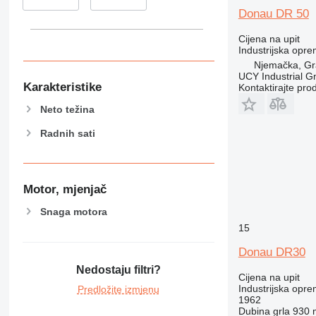
Donau DR 50
Cijena na upit
Industrijska opre
Njemačka, Grä
UCY Industrial 
Karakteristike
Kontaktirajte pro
Neto težina
Radnih sati
Motor, mjenjač
Snaga motora
15
Donau DR30
Nedostaju filtri?
Cijena na upit
Industrijska opre
Predložite izmjenu
1962
Dubina grla
930