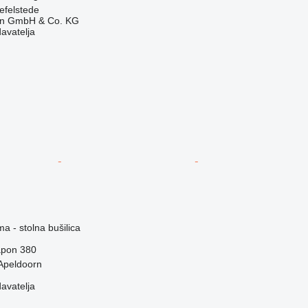
efelstede
en GmbH & Co. KG
davatelja
ma - stolna bušilica
pon
380
Apeldoorn
davatelja