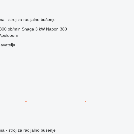
ma - stroj za radijalno bušenje
800 ob/min
Snaga
3 kW
Napon
380
Apeldoorn
davatelja
ma - stroj za radijalno bušenje