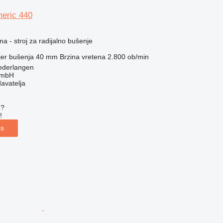
eric 440
ma - stroj za radijalno bušenje
er bušenja
40 mm
Brzina vretena
2.800 ob/min
ederlangen
GmbH
davatelja
u?
!
as