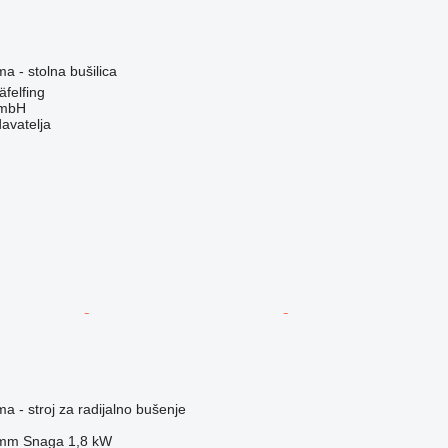
ma - stolna bušilica
felfing
GmbH
davatelja
ma - stroj za radijalno bušenje
 mm
Snaga
1,8 kW