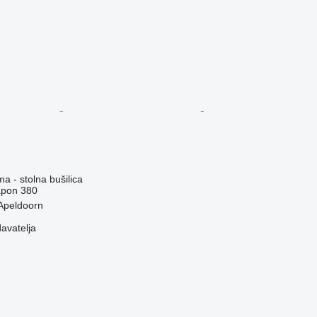
ma - stolna bušilica
pon
380
Apeldoorn
davatelja