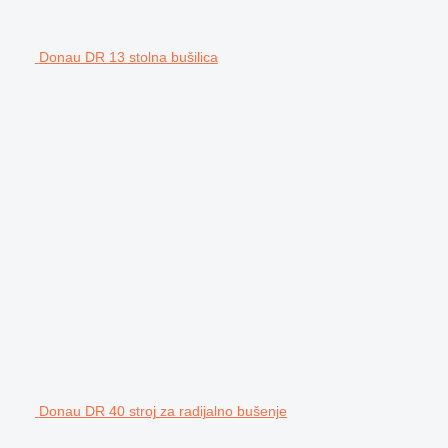
Donau DR 13 stolna bušilica
Donau DR 40 stroj za radijalno bušenje