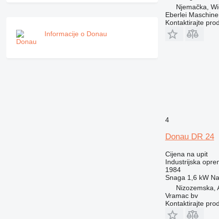
Njemačka, Wi
Eberlei Maschin
Kontaktirajte pro
Informacije o Donau
4
Donau DR 24
Cijena na upit
Industrijska opre
1984
Snaga
1,6 kW
Na
Nizozemska, 
Vramac bv
Kontaktirajte pro