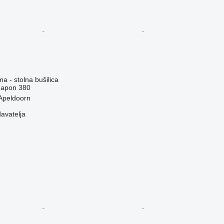
ma - stolna bušilica
apon
380
Apeldoorn
davatelja