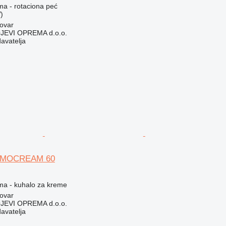
ma - rotaciona peć
)
ovar
EVI OPREMA d.o.o.
davatelja
RMOCREAM 60
ema - kuhalo za kreme
ovar
EVI OPREMA d.o.o.
davatelja