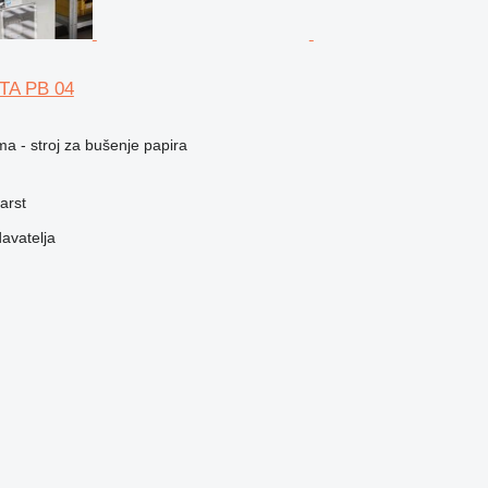
TA PB 04
ma - stroj za bušenje papira
arst
davatelja