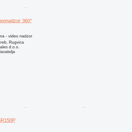
eonadzor 360°
ma - video nadzor
reb, Rugvica
ales d.o.o.
davatelja
TSR150P