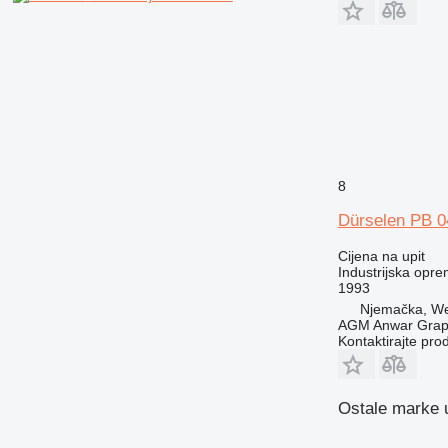
8
Dürselen PB 0
Cijena na upit
Industrijska opre
1993
Njemačka, We
AGM Anwar Grap
Kontaktirajte pro
Ostale marke u