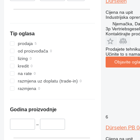
Dürselen
Cijena na upit
Industrijska opre
Njemačka, Da
3p Vertriebsgese
Tip oglasa
Kontaktirajte pro
prodaja
Prodajete tehnik
od proizvođača
Učinite to s nama
lizing
Objavite ogl
kredit
na rate
razmjena uz doplatu (trade-in)
razmjena
Godina proizvodnje
6
–
Dürselen PB 0
Cijena na upit