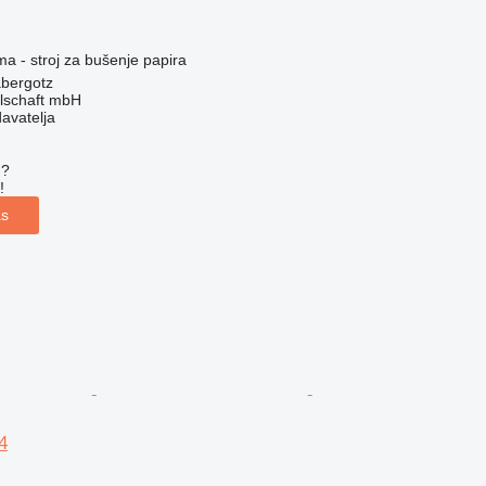
ma - stroj za bušenje papira
bergotz
llschaft mbH
davatelja
u?
!
as
4