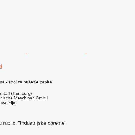
4
ma - stroj za bušenje papira
ntorf (Hamburg)
hische Maschinen GmbH
davatelja
 rublici "Industrijske opreme".