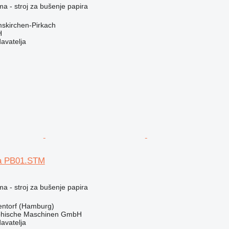
ma - stroj za bušenje papira
skirchen-Pirkach
H
davatelja
ta PB01.STM
ma - stroj za bušenje papira
ntorf (Hamburg)
hische Maschinen GmbH
davatelja