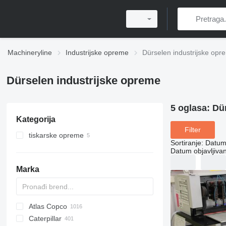
Machineryline
Industrijske opreme
Dürselen industrijske opr
Dürselen industrijske opreme
5 oglasa:
Dür
Kategorija
Filter
tiskarske opreme
Sortiranje
:
Datum 
strojevi za posttiskanje
Datum objavljivan
strojevi za bušenje papira
Marka
Atlas Copco
PDS
APD
AB
Ensis
VZ
AG3
Caterpillar
Pega
DrillAir
QAS
PDP
E-series
B-series
BM
GFS
VT
Rover
PA
Airpure
BySprint Fiber
CK
SR