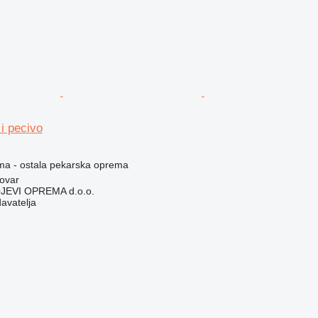
 i pecivo
ema - ostala pekarska oprema
ovar
EVI OPREMA d.o.o.
davatelja