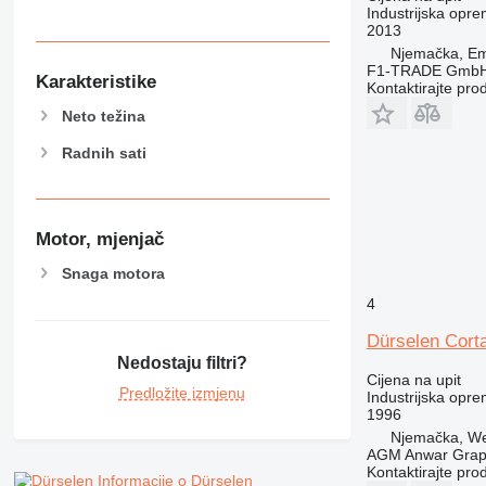
Industrijska opre
2013
Njemačka, Em
F1-TRADE Gmb
Karakteristike
Kontaktirajte pro
Neto težina
Radnih sati
Motor, mjenjač
Snaga motora
4
Dürselen Cor
Nedostaju filtri?
Cijena na upit
Predložite izmjenu
Industrijska opre
1996
Njemačka, We
AGM Anwar Grap
Kontaktirajte pro
Informacije o Dürselen