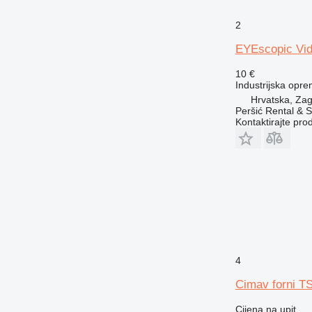
2
EYEscopic Vid
10 €
Industrijska opre
Hrvatska, Zag
Peršić Rental & S
Kontaktirajte pro
4
Cimav forni 
Cijena na upit