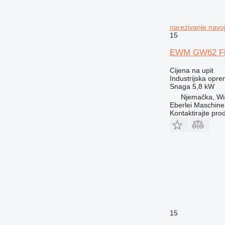
narezivanje navo
15
EWM GW62 Fl
Cijena na upit
Industrijska opre
Snaga
5,8 kW
Njemačka, Wi
Eberlei Maschin
Kontaktirajte pro
15