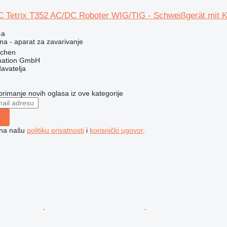
Tetrix T352 AC/DC Roboter WIG/TIG - Schweißgerät mit 
-a
ma - aparat za zavarivanje
uchen
mation GmbH
davatelja
 primanje novih oglasa iz ove kategorije
e na našu
politiku privatnosti
i
korisnički ugovor
.