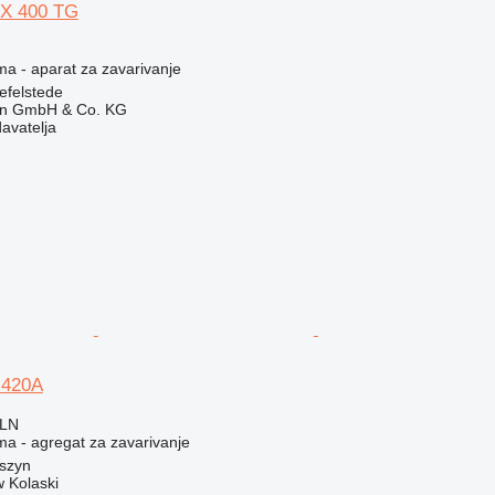
X 400 TG
ma - aparat za zavarivanje
efelstede
en GmbH & Co. KG
davatelja
 420A
PLN
ma - agregat za zavarivanje
oszyn
 Kolaski