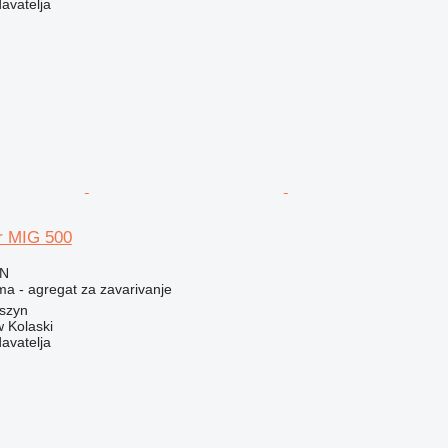
davatelja
r MIG 500
LN
ma - agregat za zavarivanje
oszyn
 Kolaski
davatelja