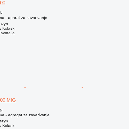
00
LN
ma - aparat za zavarivanje
oszyn
 Kolaski
davatelja
00 MIG
LN
ma - agregat za zavarivanje
oszyn
 Kolaski