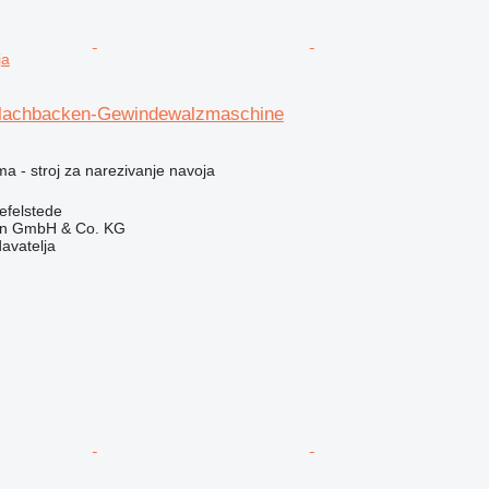
ja
achbacken-Gewindewalzmaschine
ma - stroj za narezivanje navoja
efelstede
en GmbH & Co. KG
davatelja