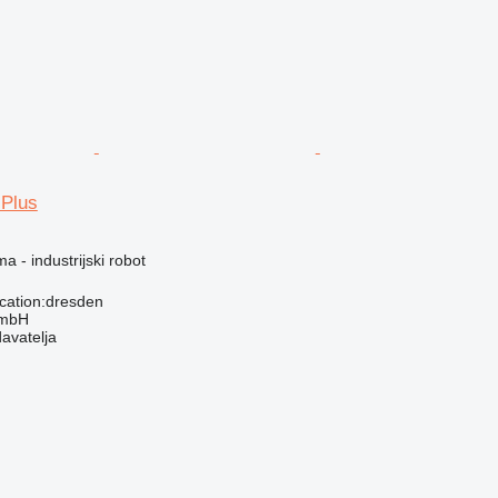
Plus
a - industrijski robot
cation:dresden
GmbH
davatelja