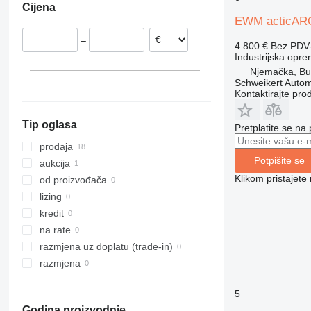
Cijena
EWM acticARC 
–
4.800 €
Bez PDV
Industrijska opre
Njemačka, B
Schweikert Auto
Kontaktirajte pro
Tip oglasa
Pretplatite se na
prodaja
Potpišite se
aukcija
Klikom pristajet
od proizvođača
lizing
kredit
na rate
razmjena uz doplatu (trade-in)
razmjena
5
Godina proizvodnje