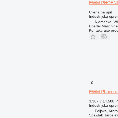
EWM PHOENI
Cijena na upit
Industrijska opre
Njemačka, Wi
Eberlei Maschin
Kontaktirajte pro
10
EWM Phoenix
3.367 €
14.500 
Industrijska opre
Poljska, Krot
Spawlab Jaroslaw