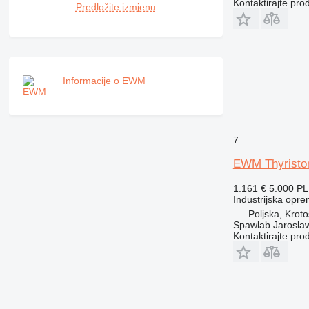
Kontaktirajte pro
Predložite izmjenu
Informacije o EWM
7
EWM Thyristo
1.161 €
5.000 P
Industrijska opre
Poljska, Krot
Spawlab Jaroslaw
Kontaktirajte pro