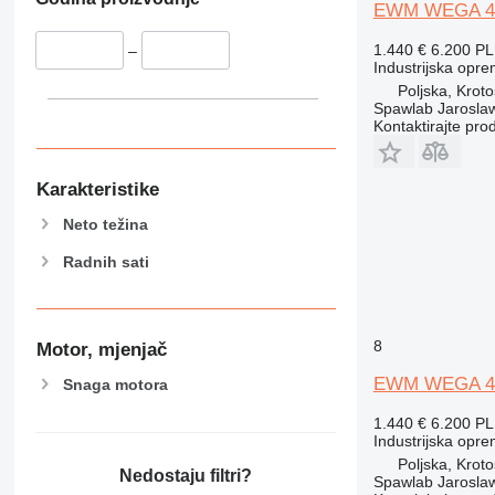
EWM WEGA 4
1.440 €
6.200 P
–
Industrijska opre
Poljska, Krot
Spawlab Jaroslaw
Kontaktirajte pro
Karakteristike
Neto težina
Radnih sati
8
Motor, mjenjač
EWM WEGA 4
Snaga motora
1.440 €
6.200 P
Industrijska opre
Poljska, Krot
Nedostaju filtri?
Spawlab Jaroslaw