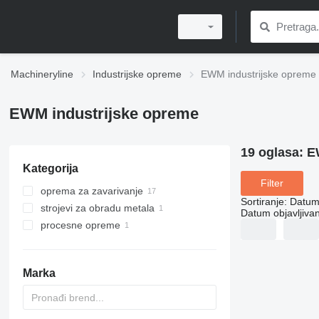
Machineryline
Industrijske opreme
EWM industrijske opreme
EWM industrijske opreme
19 oglasa:
E
Kategorija
Filter
oprema za zavarivanje
Sortiranje
:
Datum 
strojevi za obradu metala
aparati za zavarivanje
Datum objavljivan
procesne opreme
agregati za zavarivanje
strojevi za narezivanje navoja
industrijski roboti
Marka