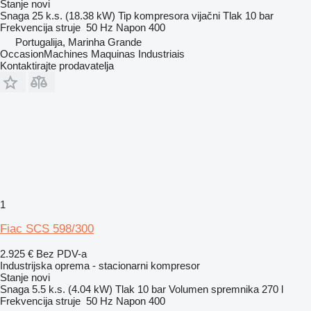
Stanje
novi
Snaga
25 k.s. (18.38 kW)
Tip kompresora
vijačni
Tlak
10 bar
Frekvencija struje
50 Hz
Napon
400
Portugalija, Marinha Grande
OccasionMachines Maquinas Industriais
Kontaktirajte prodavatelja
1
Fiac SCS 598/300
2.925 €
Bez PDV-a
Industrijska oprema - stacionarni kompresor
Stanje
novi
Snaga
5.5 k.s. (4.04 kW)
Tlak
10 bar
Volumen spremnika
270 l
Frekvencija struje
50 Hz
Napon
400