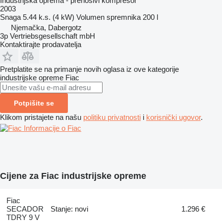
Industrijska oprema - prenosivi kompresor
2003
Snaga
5.44 k.s. (4 kW)
Volumen spremnika
200 l
Njemačka, Dabergotz
3p Vertriebsgesellschaft mbH
Kontaktirajte prodavatelja
Pretplatite se na primanje novih oglasa iz ove kategorije
industrijske opreme
Fiac
Potpišite se
Klikom pristajete na našu
politiku privatnosti
i
korisnički ugovor
.
Informacije o Fiac
Cijene za Fiac industrijske opreme
Fiac
SECADOR
Stanje: novi
1.296 €
TDRY 9 V