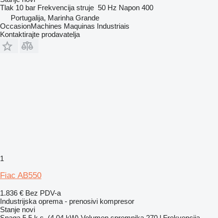
Tlak
10 bar
Frekvencija struje
50 Hz
Napon
400
Portugalija, Marinha Grande
OccasionMachines Maquinas Industriais
Kontaktirajte prodavatelja
1
Fiac AB550
1.836 €
Bez PDV-a
Industrijska oprema - prenosivi kompresor
Stanje
novi
Snaga
5.5 k.s. (4.04 kW)
Volumen spremnika
270 l
Frekvencija