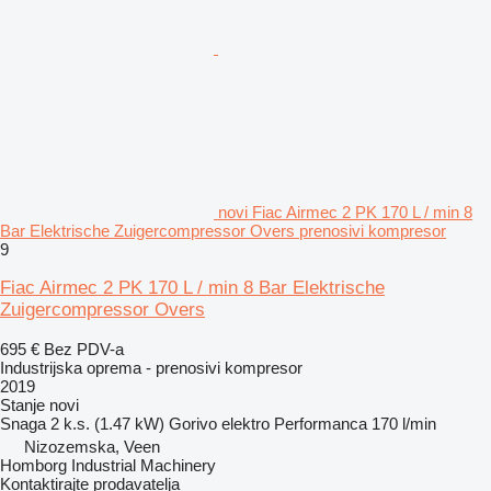
novi Fiac Airmec 2 PK 170 L / min 8
Bar Elektrische Zuigercompressor Overs prenosivi kompresor
9
Fiac Airmec 2 PK 170 L / min 8 Bar Elektrische
Zuigercompressor Overs
695 €
Bez PDV-a
Industrijska oprema - prenosivi kompresor
2019
Stanje
novi
Snaga
2 k.s. (1.47 kW)
Gorivo
elektro
Performanca
170 l/min
Nizozemska, Veen
Homborg Industrial Machinery
Kontaktirajte prodavatelja