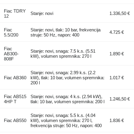
Fiac TDRY
Stanje: novi
1.336,50 €
12
Fiac
Stanje: novi, tlak: 10 bar, frekvencija
4.725 €
5.5/200
struje: 50 Hz, napon: 400
Fiac
Stanje: novi, snaga: 7.5 k.s. (5.51
AB300-
1.890 €
kW), volumen spremnika: 270 l
808F
Stanje: novi, snaga: 2.99 k.s. (2.2
Fiac AB360
kW), tlak: 10 bar, volumen spremnika:
1.017 €
200 l
Fiac AB515
Stanje: novi, snaga: 4 k.s. (2.94 kW),
1.246,50 €
4HP T
tlak: 10 bar, volumen spremnika: 200 l
Stanje: novi, snaga: 5.5 k.s. (4.04
Fiac AB550
kW), volumen spremnika: 270 l,
1.836 €
frekvencija struje: 50 Hz, napon: 400