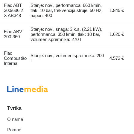
Fiac ABT
Stanje: novi, performanca: 660 l/min,
300/696 2
tlak: 10 bar, frekvencija struje: 50 Hz,
1.845 €
X AB348
napon: 400
Stanje: novi, snaga: 3 k.s. (2.21 kW),
Fiac ABV
performanca: 350 l/min, tlak: 10 bar,
1.620 €
300-360
volumen spremnika: 270 l
Fiac
Stanje: novi, volumen spremnika: 200
Combustão
4.572 €
l
Interna
Tvrtka
O nama
Pomoć