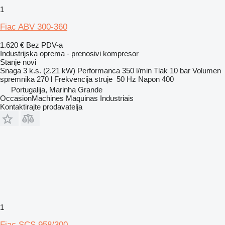
1
Fiac ABV 300-360
1.620 €
Bez PDV-a
Industrijska oprema - prenosivi kompresor
Stanje
novi
Snaga
3 k.s. (2.21 kW)
Performanca
350 l/min
Tlak
10 bar
Volumen
spremnika
270 l
Frekvencija struje
50 Hz
Napon
400
Portugalija, Marinha Grande
OccasionMachines Maquinas Industriais
Kontaktirajte prodavatelja
1
Fiac SCS 958/300