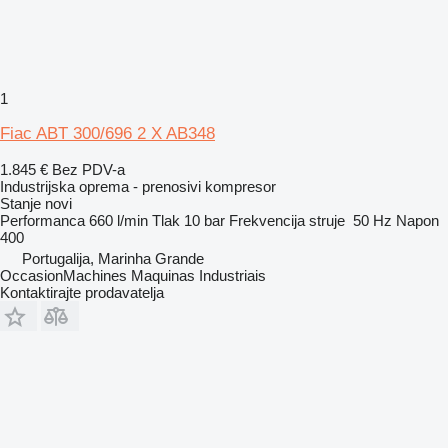
1
Fiac ABT 300/696 2 X AB348
1.845 €
Bez PDV-a
Industrijska oprema - prenosivi kompresor
Stanje
novi
Performanca
660 l/min
Tlak
10 bar
Frekvencija struje
50 Hz
Napon
400
Portugalija, Marinha Grande
OccasionMachines Maquinas Industriais
Kontaktirajte prodavatelja