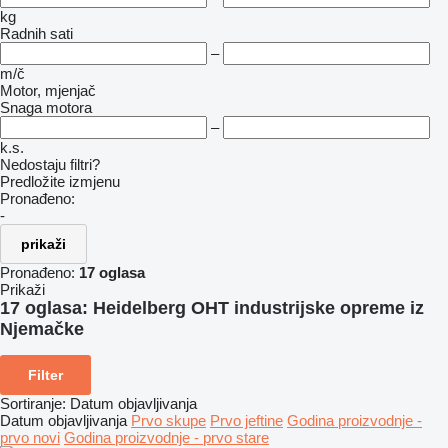
kg
Radnih sati
–
m/č
Motor, mjenjač
Snaga motora
–
k.s.
Nedostaju filtri?
Predložite izmjenu
Pronađeno:
-
prikaži
Pronađeno:
17 oglasa
Prikaži
17 oglasa:
Heidelberg OHT industrijske opreme iz
Njemačke
Filter
Sortiranje
:
Datum objavljivanja
Datum objavljivanja
Prvo skupe
Prvo jeftine
Godina proizvodnje -
prvo novi
Godina proizvodnje - prvo stare