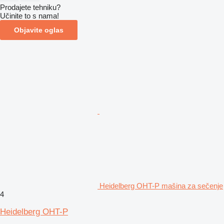
Prodajete tehniku?
Učinite to s nama!
Objavite oglas
Heidelberg OHT-P mašina za sečenje
4
Heidelberg OHT-P