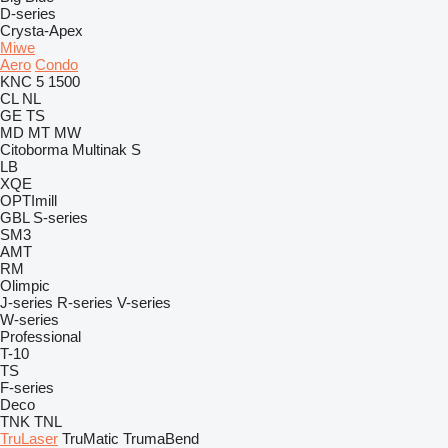
D-series
Crysta-Apex
Miwe
Aero
Condo
KNC 5 1500
CL
NL
GE
TS
MD
MT
MW
Citoborma
Multinak S
LB
XQE
OPTImill
GBL
S-series
SM3
AMT
RM
Olimpic
J-series
R-series
V-series
W-series
Professional
T-10
TS
F-series
Deco
TNK
TNL
TruLaser
TruMatic
TrumaBend