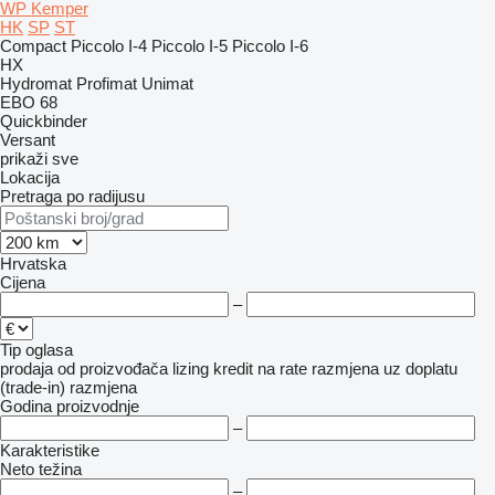
WP Kemper
HK
SP
ST
Compact
Piccolo I-4
Piccolo I-5
Piccolo I-6
HX
Hydromat
Profimat
Unimat
EBO 68
Quickbinder
Versant
prikaži sve
Lokacija
Pretraga po radijusu
Hrvatska
Cijena
–
Tip oglasa
prodaja
od proizvođača
lizing
kredit
na rate
razmjena uz doplatu
(trade-in)
razmjena
Godina proizvodnje
–
Karakteristike
Neto težina
–