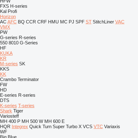
HFW
FXS
H-series
Kal
Profi
Horizon
AC
AFC
BQ
CCR
CRF
HMU
MC
PJ
SPF
ST
StitchLiner
VAC
VMX
PW
G-series
R-series
550
8010
G-Series
HF
KUKA
KR
M-series
SK
KKS
KK
Crambo
Terminator
FW
HD
E-series
R-series
DTS
K-series
T-series
Shark
Tiger
Variosteff
MH 400 P
MH 500 W
MH 600 E
HQR
Integrex
Quick Turn
Super Turbo X
VCS
VTC
Variaxis
WF
Big Blue