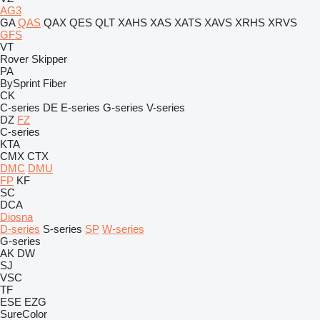
AG3
GA
QAS
QAX
QES
QLT
XAHS
XAS
XATS
XAVS
XRHS
XRVS
GFS
VT
Rover
Skipper
PA
BySprint Fiber
CK
C-series
DE
E-series
G-series
V-series
DZ
FZ
C-series
KTA
CMX
CTX
DMC
DMU
FP
KF
SC
DCA
Diosna
D-series
S-series
SP
W-series
G-series
AK
DW
SJ
VSC
TF
ESE
EZG
SureColor