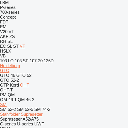
LBM
P-series
700-series
Concept
FDT
EM
V20
VT
AKF
ZS
RH
SL
EC
SL
ST
VF
HSLX
VB
103 LO
103 SP
107-20
136D
Heidelberg
GTO
GTO 46
GTO 52
GTO 52-2
GTP
Kord
OHT
OHT-T
PM
QM
QM 46-1
QM 46-2
SM
SM 52-2
SM 52-5
SM 74-2
Stahlfolder
Suprasetter
Suprasetter A52/A75
C-series
U-series
UWF