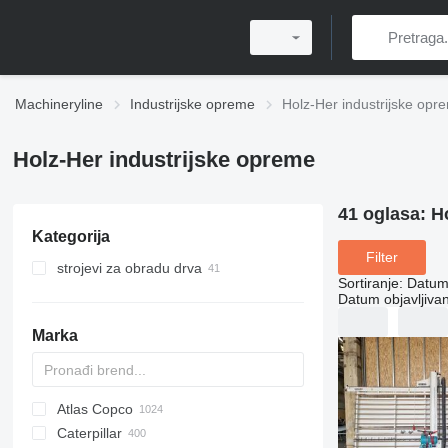
Machineryline
Industrijske opreme
Holz-Her industrijske opr
Holz-Her industrijske opreme
41 oglasa:
H
Kategorija
Filter
strojevi za obradu drva
Sortiranje
:
Datum 
strojevi za formiranje ivica
Datum objavljivan
pile za drvo
Marka
obradni centri za drvo
klizne stolne pile
automatski fwwderi
vertikalne panelne pile
četverostrane blanjalice
horizontalne pile za panele
Atlas Copco
PDS
APD
AB
Ensis
VZ
AG3
usisivači strugotine
okrajčivači daske
Caterpillar
Pega
DrillAir
QAS
PDP
E-series
B-series
BM
GFS
VT
Rover
533
Airpure
BySprint Fiber
CK
SR