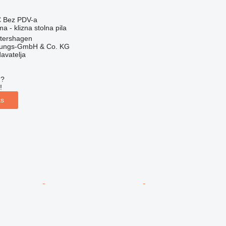
€
Bez PDV-a
a - klizna stolna pila
tershagen
rtungs-GmbH & Co. KG
davatelja
u?
!
as