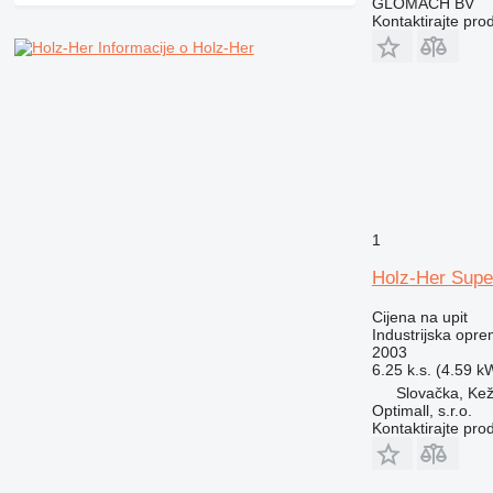
GLOMACH BV
Kontaktirajte pro
Informacije o Holz-Her
1
Holz-Her Supe
Cijena na upit
Industrijska opre
2003
6.25 k.s. (4.59 k
Slovačka, Ke
Optimall, s.r.o.
Kontaktirajte pro