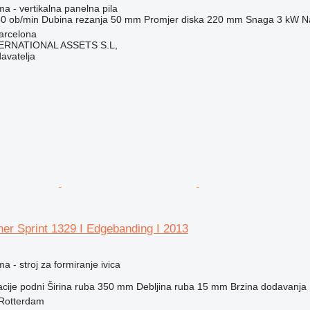
ma - vertikalna panelna pila
50 ob/min
Dubina rezanja
50 mm
Promjer diska
220 mm
Snaga
3 kW
N
arcelona
ERNATIONAL ASSETS S.L,
davatelja
er Sprint 1329 I Edgebanding I 2013
a - stroj za formiranje ivica
acije
podni
Širina ruba
350 mm
Debljina ruba
15 mm
Brzina dodavanja
Rotterdam