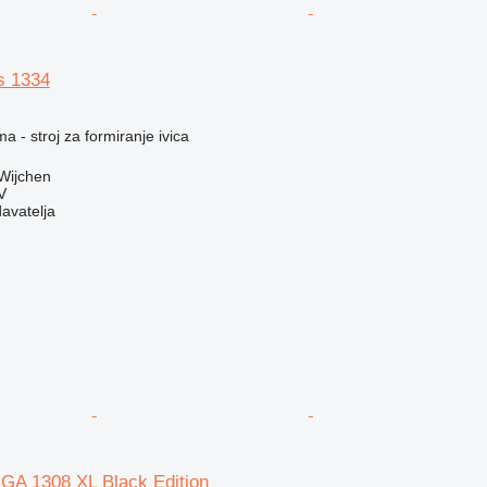
s 1334
a - stroj za formiranje ivica
Wijchen
V
davatelja
GA 1308 XL Black Edition