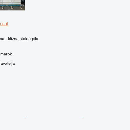
rcut
a - klizna stolna pila
žmarok
davatelja