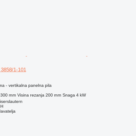
 3858/1-101
ma - vertikalna panelna pila
.300 mm
Visina rezanja
200 mm
Snaga
4 kW
serslautern
bH
davatelja