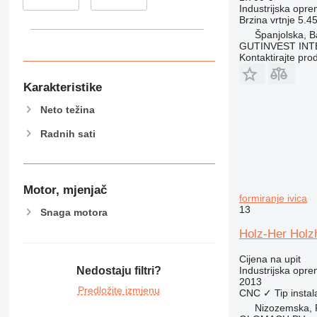
Industrijska opre
Brzina vrtnje
5.4
Španjolska, B
GUTINVEST INT
Kontaktirajte pro
Karakteristike
Neto težina
Radnih sati
Motor, mjenjač
formiranje ivica
13
Snaga motora
Holz-Her Holzh
Cijena na upit
Industrijska oprem
Nedostaju filtri?
2013
Predložite izmjenu
CNC
✓
Tip instal
Nizozemska, 