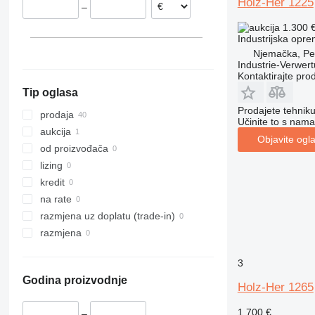
Holz-Her 1225
–
Belgija
1.300 
Španjolska
Industrijska oprem
Njemačka, Pe
Industrie-Verwe
Kontaktirajte pro
Tip oglasa
Prodajete tehnik
prodaja
Učinite to s nama
aukcija
Objavite ogl
od proizvođača
lizing
kredit
na rate
razmjena uz doplatu (trade-in)
razmjena
3
Godina proizvodnje
Holz-Her 1265
1.700 €
–