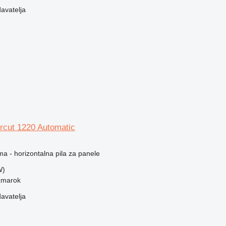
davatelja
rcut 1220 Automatic
ma - horizontalna pila za panele
W)
žmarok
davatelja