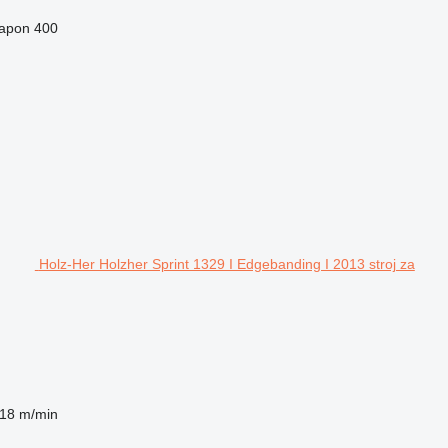
apon
400
Holz-Her Holzher Sprint 1329 I Edgebanding I 2013 stroj za
18 m/min