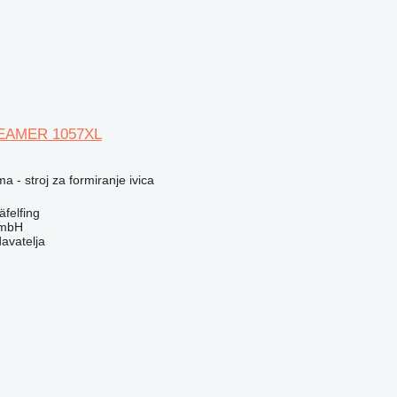
REAMER 1057XL
a - stroj za formiranje ivica
felfing
GmbH
davatelja