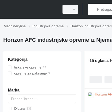
Machineryline
Industrijske opreme
Horizon industrijske opre
Horizon AFC industrijske opreme iz Njem
Kategorija
15 oglasa:
H
tiskarske opreme
opreme za pakiranje
strojevi za posttiskanje
strojevi za lepljenje kutija
savijacice papira
Marka
Diosna
APD
AB
Ensis
VZ
AG3
GA
GFS
VT
Rover
PA
BySprint Fiber
CK
C-series
DZ
C-series
KTA
CMX
DMC
FP
SC
DCA