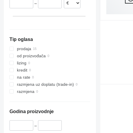
–
Weil der Stadt
Tip oglasa
prodaja
od proizvođača
lizing
kredit
na rate
razmjena uz doplatu (trade-in)
razmjena
Godina proizvodnje
–