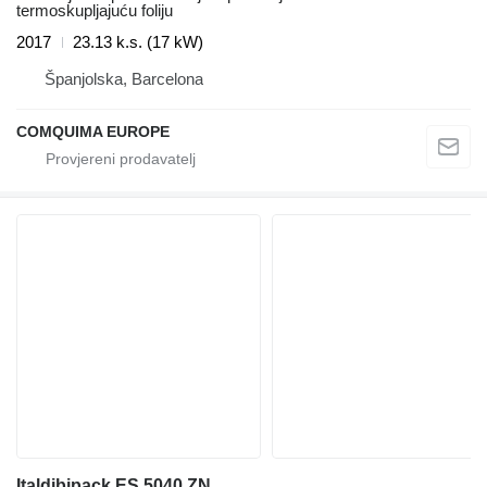
termoskupljajuću foliju
2017
23.13 k.s. (17 kW)
Španjolska, Barcelona
COMQUIMA EUROPE
Italdibipack ES 5040 ZN