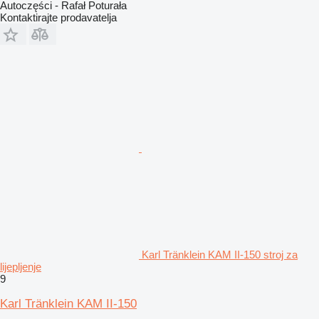
Autoczęści - Rafał Poturała
Kontaktirajte prodavatelja
Karl Tränklein KAM II-150 stroj za
lijepljenje
9
Karl Tränklein KAM II-150