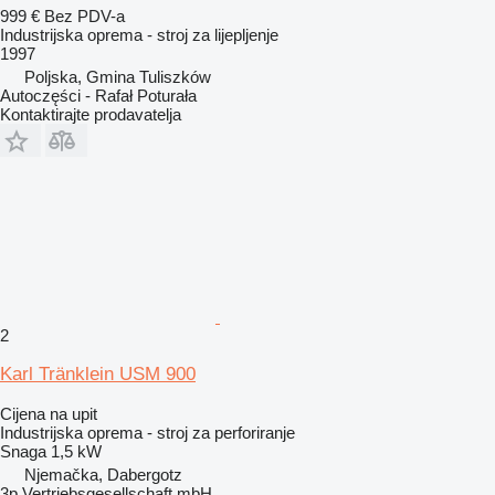
999 €
Bez PDV-a
Industrijska oprema - stroj za lijepljenje
1997
Poljska, Gmina Tuliszków
Autoczęści - Rafał Poturała
Kontaktirajte prodavatelja
2
Karl Tränklein USM 900
Cijena na upit
Industrijska oprema - stroj za perforiranje
Snaga
1,5 kW
Njemačka, Dabergotz
3p Vertriebsgesellschaft mbH