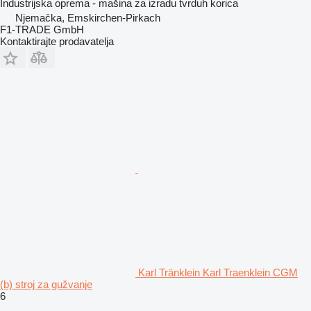
Industrijska oprema - mašina za izradu tvrduh korica
Njemačka, Emskirchen-Pirkach
F1-TRADE GmbH
Kontaktirajte prodavatelja
Karl Tränklein Karl Traenklein CGM
(b) stroj za gužvanje
6