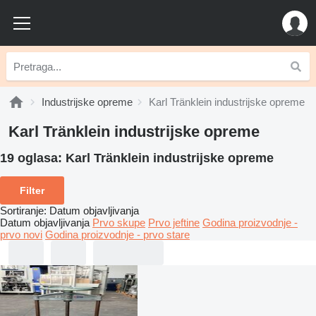
Industrijske opreme
Karl Tränklein industrijske opreme
Karl Tränklein industrijske opreme
19 oglasa:
Karl Tränklein industrijske opreme
Filter
Sortiranje
:
Datum objavljivanja
Datum objavljivanja
Prvo skupe
Prvo jeftine
Godina proizvodnje -
prvo novi
Godina proizvodnje - prvo stare