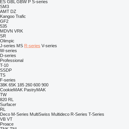
ES
GBL
GBW
P
S-series
SM3
AMT
DZ
Kangoo
Trafic
GF2
535
MDVN
VRK
SR
Olimpic
J-series
MS
R-series
V-series
W-series
D-series
Professional
T-10
SSDP
TS
F-series
38K
65K
185
260
600
900
CookieMAK
PastryMAK
TW
820
RL
Surfacer
RL
Deco
M-Series
MultiSwiss
Multideco
R-Series
T-Series
VB
VT
Proace
TNK
TNL