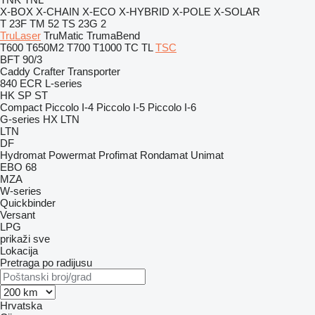
X-BOX
X-CHAIN
X-ECO
X-HYBRID
X-POLE
X-SOLAR
T 23F
TM 52
TS 23G 2
TruLaser
TruMatic
TrumaBend
T600
T650M2
T700
T1000
TC
TL
TSC
BFT 90/3
Caddy
Crafter
Transporter
840
ECR
L-series
HK
SP
ST
Compact
Piccolo I-4
Piccolo I-5
Piccolo I-6
G-series
HX
LTN
LTN
DF
Hydromat
Powermat
Profimat
Rondamat
Unimat
EBO 68
MZA
W-series
Quickbinder
Versant
LPG
prikaži sve
Lokacija
Pretraga po radijusu
Hrvatska