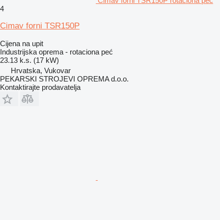
Cimav forni TSR150P rotaciona peć
4
Cimav forni TSR150P
Cijena na upit
Industrijska oprema - rotaciona peć
23.13 k.s. (17 kW)
Hrvatska, Vukovar
PEKARSKI STROJEVI OPREMA d.o.o.
Kontaktirajte prodavatelja