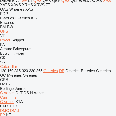
DrillAir
E-Air
GA
LT
QAS
QAX
QEP
QES
QLT
WEDA
XAHS
XAS
XATS
XAVS
XRHS
XRVS
ZT
QAS
W series
XAS
PDP
E-series
G-series
KG
B-series
BM
BW
GFS
VT
Rover
Skipper
PA
Airpure
Britecpure
BySprint Fiber
CK
SR
Caterpillar
120
160
315
320
330
365
C-series
DE
D series
E-series
G-series
GC
M-series
V-series
CPS
DZ
FZ
Berlingo
Jumper
C-series
DLT
DS
H-series
Cummins
C-series
KTA
CMX
CTX
DMC
DMU
FP
KF