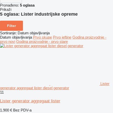
Pronađeno:
5 oglasa
Prikaži
5 oglasa:
Lister industrijske opreme
Filter
Sortiranje
:
Datum objavljivanja
Datum objavljivanja
Prvo skupe
Prvo jeftine
Godina proizvodnje -
prvo novi
Godina proizvodnje - prvo stare
Lister
generator aggregaat lister diesel generator
11
Lister generator aggregaat lister
1.900 €
Bez PDV-a