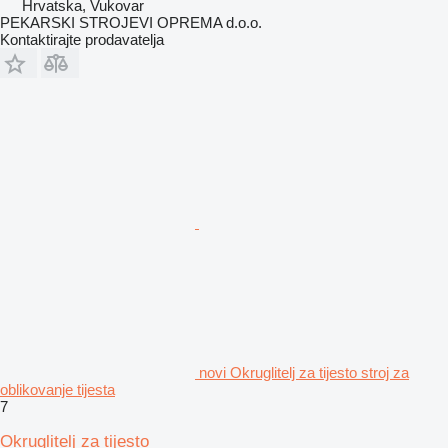
Hrvatska, Vukovar
PEKARSKI STROJEVI OPREMA d.o.o.
Kontaktirajte prodavatelja
novi Okruglitelj za tijesto stroj za
oblikovanje tijesta
7
Okruglitelj za tijesto