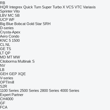
RB
HQR
Integrex
Quick Turn
Super Turbo X
VCS
VTC
Variaxis
Sprinter
Vito
LBV
MC
SB
UCP
WF
Big Blue
Bobcat
Gold Star
SRH
D-series
Crysta-Apex
Aero
Condo
KNC 5 1500
CL
NL
GE
TS
LT
QP
MD
MT
MW
Citoborma
Multinak S
NV
LB
GEH
GEP
XQE
V-series
OPTImill
S2R
1100 Series
2500 Series
2800 Series
4000 Series
Expert
Partner
CH4000
GF
FCA