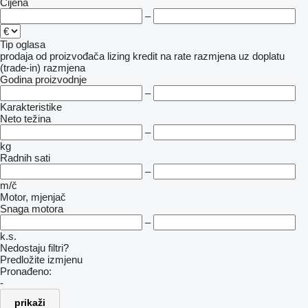
Cijena
–
Tip oglasa
prodaja
od proizvođača
lizing
kredit
na rate
razmjena uz doplatu
(trade-in)
razmjena
Godina proizvodnje
–
Karakteristike
Neto težina
–
kg
Radnih sati
–
m/č
Motor, mjenjač
Snaga motora
–
k.s.
Nedostaju filtri?
Predložite izmjenu
Pronađeno:
-
prikaži