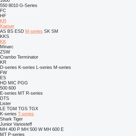
1600
550
8010
G-Series
FC
HF
KR
Kaeser
AS
BS
ESD
M-series
SK
SM
KKS
KK
Minarc
ZSW
Crambo
Terminator
KR
D-series
K-series
L-series
M-series
FW
ES
HD
MIC
PGG
500
600
E-series
MT
R-series
DTS
Lister
LE
TGM
TGS
TGX
K-series
T-series
Shark
Tiger
Junior
Variosteff
MH 400 P
MH 500 W
MH 600 E
MT
P-series