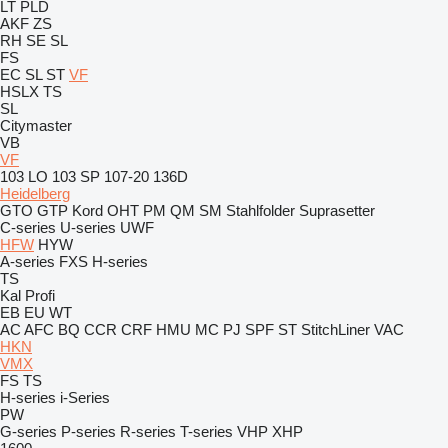
LT
PLD
AKF
ZS
RH
SE
SL
FS
EC
SL
ST
VF
HSLX
TS
SL
Citymaster
VB
VF
103 LO
103 SP
107-20
136D
Heidelberg
GTO
GTP
Kord
OHT
PM
QM
SM
Stahlfolder
Suprasetter
C-series
U-series
UWF
HFW
HYW
A-series
FXS
H-series
TS
Kal
Profi
EB
EU
WT
AC
AFC
BQ
CCR
CRF
HMU
MC
PJ
SPF
ST
StitchLiner
VAC
HKN
VMX
FS
TS
H-series
i-Series
PW
G-series
P-series
R-series
T-series
VHP
XHP