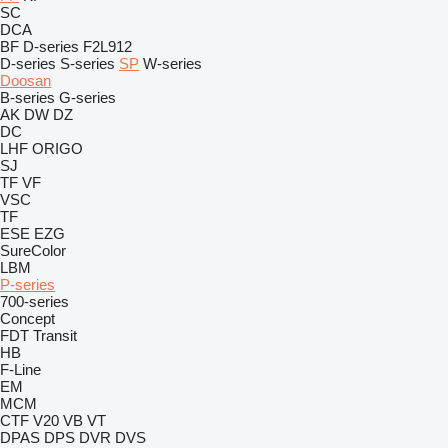
SC
DCA
BF
D-series
F2L912
D-series
S-series
SP
W-series
Doosan
B-series
G-series
AK
DW
DZ
DC
LHF
ORIGO
SJ
TF
VF
VSC
TF
ESE
EZG
SureColor
LBM
P-series
700-series
Concept
FDT
Transit
HB
F-Line
EM
MCM
CTF
V20
VB
VT
DPAS
DPS
DVR
DVS