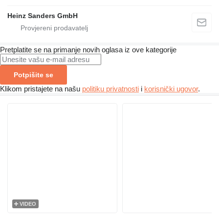
Heinz Sanders GmbH
Pretplatite se na primanje novih oglasa iz ove kategorije
Potpišite se
Klikom pristajete na našu
politiku privatnosti
i
korisnički ugovor
.
VIDEO