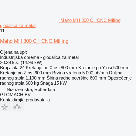
Maho MH 800 C I CNC Milling
glodalica za metal
11
Maho MH 800 C I CNC Milling
Cijena na upit
Industrijska oprema - glodalica za metal
20.39 k.s. (14.99 kW)
Broj alata
24
Kretanje po X osi
800 mm
Kretanje po Y osi
500 mm
Kretanje po Z osi
600 mm
Brzina vretena
5.000 ob/min
Duljina
radnog stola
1.100 mm
Širina radne površine
600 mm
Opterećenje
radnog stola
600 kg
Snaga
15 kW
Nizozemska, Rotterdam
GLOMACH BV
Kontaktirajte prodavatelja