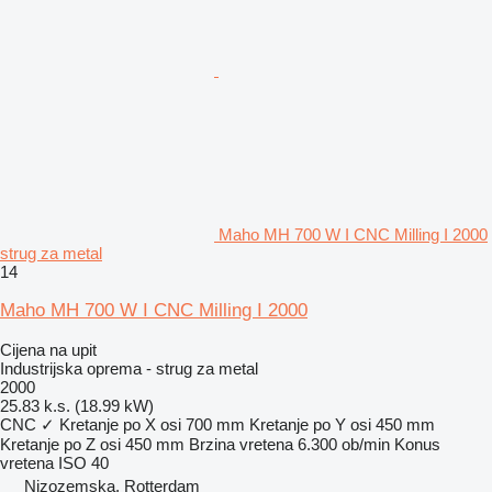
Maho MH 700 W I CNC Milling I 2000
strug za metal
14
Maho MH 700 W I CNC Milling I 2000
Cijena na upit
Industrijska oprema - strug za metal
2000
25.83 k.s. (18.99 kW)
CNC
✓
Kretanje po X osi
700 mm
Kretanje po Y osi
450 mm
Kretanje po Z osi
450 mm
Brzina vretena
6.300 ob/min
Konus
vretena
ISO 40
Nizozemska, Rotterdam