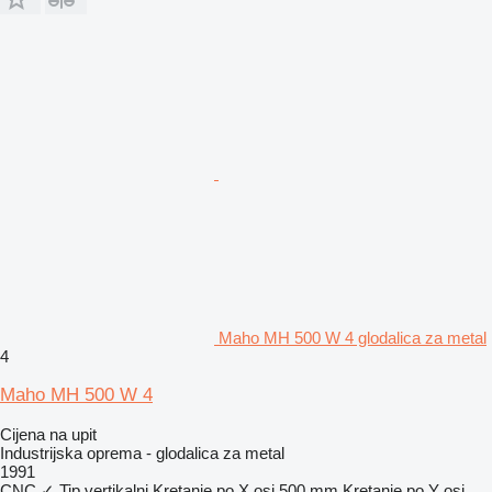
Maho MH 500 W 4 glodalica za metal
4
Maho MH 500 W 4
Cijena na upit
Industrijska oprema - glodalica za metal
1991
CNC
✓
Tip
vertikalni
Kretanje po X osi
500 mm
Kretanje po Y osi