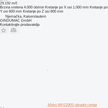
29.192 m/č
Brzina vretena
4.000 ob/min
Kretanje po X osi
1.000 mm
Kretanje po
Y osi
600 mm
Kretanje po Z osi
800 mm
Njemačka, Kaiserslautern
GINDUMAC GmbH
Kontaktirajte prodavatelja
Maho MH1200S obradni centar