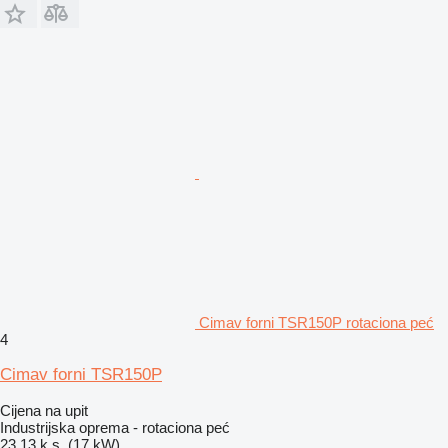
Cimav forni TSR150P rotaciona peć
4
Cimav forni TSR150P
Cijena na upit
Industrijska oprema - rotaciona peć
23.13 k.s. (17 kW)