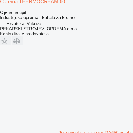
Corema THERMOCREAM 60
Cijena na upit
Industrijska oprema - kuhalo za kreme
Hrvatska, Vukovar
PEKARSKI STROJEVI OPREMA d.o.o.
Kontaktirajte prodavatelja
Tecnopool spiral cooler TW650 ostala