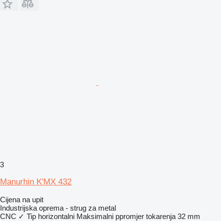
3
Manurhin K'MX 432
Cijena na upit
Industrijska oprema - strug za metal
CNC
✓
Tip
horizontalni
Maksimalni ppromjer tokarenja
32 mm