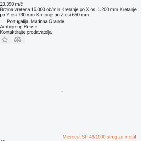
23.390 m/č
Brzina vretena
15.000 ob/min
Kretanje po X osi
1.200 mm
Kretanje
po Y osi
730 mm
Kretanje po Z osi
650 mm
Portugalija, Marinha Grande
Ambigroup Reuse
Kontaktirajte prodavatelja
Microcut SF 48/1000 strug za metal