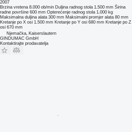
2007
Brzina vretena
8.000 ob/min
Duljina radnog stola
1.500 mm
Širina
radne površine
600 mm
Opterećenje radnog stola
1.000 kg
Maksimalna duljina alata
300 mm
Maksimalni promjer alata
80 mm
Kretanje po X osi
1.500 mm
Kretanje po Y osi
680 mm
Kretanje po Z
osi
670 mm
Njemačka, Kaiserslautern
GINDUMAC GmbH
Kontaktirajte prodavatelja