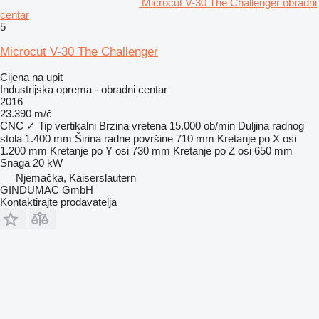
Microcut V-30 The Challenger obradni
centar
5
Microcut V-30 The Challenger
Cijena na upit
Industrijska oprema - obradni centar
2016
23.390 m/č
CNC
✓
Tip
vertikalni
Brzina vretena
15.000 ob/min
Duljina radnog
stola
1.400 mm
Širina radne površine
710 mm
Kretanje po X osi
1.200 mm
Kretanje po Y osi
730 mm
Kretanje po Z osi
650 mm
Snaga
20 kW
Njemačka, Kaiserslautern
GINDUMAC GmbH
Kontaktirajte prodavatelja