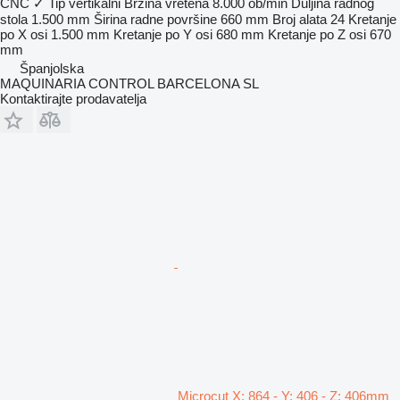
CNC
✓
Tip
vertikalni
Brzina vretena
8.000 ob/min
Duljina radnog
stola
1.500 mm
Širina radne površine
660 mm
Broj alata
24
Kretanje
po X osi
1.500 mm
Kretanje po Y osi
680 mm
Kretanje po Z osi
670
mm
Španjolska
MAQUINARIA CONTROL BARCELONA SL
Kontaktirajte prodavatelja
Microcut X: 864 - Y: 406 - Z: 406mm