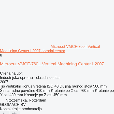
Microcut VMCF-760 I Vertical
Machining Center I 2007 obradni centar
8
Microcut VMCF-760 I Vertical Machining Center I 2007
Cijena na upit
Industrijska oprema - obradni centar
2007
Tip
vertikalni
Konus vretena
ISO 40
Duljina radnog stola
900 mm
Širina radne površine
410 mm
Kretanje po X osi
760 mm
Kretanje po
Y osi
430 mm
Kretanje po Z osi
450 mm
Nizozemska, Rotterdam
GLOMACH BV
Kontaktirajte prodavatelja