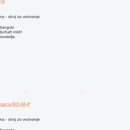
P4
ma - stroj za vezivanje
bergotz
llschaft mbH
davatelja
Mosca RO-M-P
ma - stroj za vezivanje