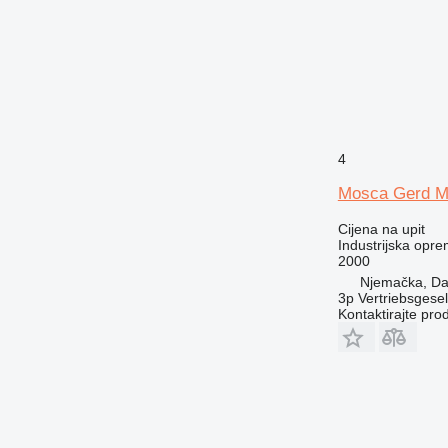
4
Mosca Gerd 
Cijena na upit
Industrijska opre
2000
Njemačka, Da
3p Vertriebsgese
Kontaktirajte pro