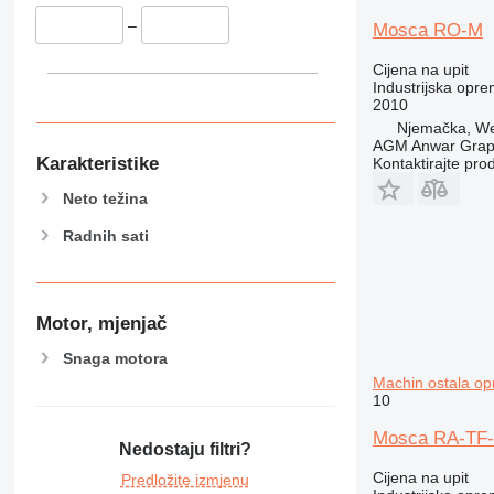
–
Mosca RO-M
Cijena na upit
Industrijska opre
2010
Njemačka, We
AGM Anwar Grap
Karakteristike
Kontaktirajte pro
Neto težina
Radnih sati
Motor, mjenjač
Snaga motora
Machin ostala o
10
Mosca RA-TF-2
Nedostaju filtri?
Cijena na upit
Predložite izmjenu