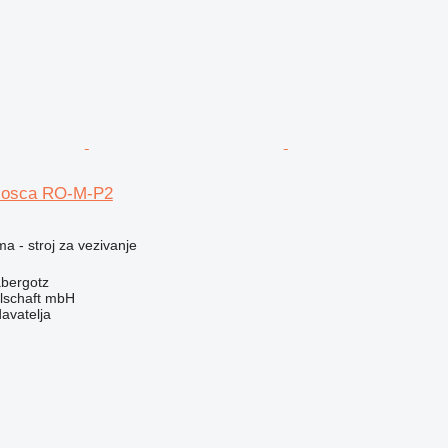
Mosca RO-M-P2
ma - stroj za vezivanje
bergotz
llschaft mbH
davatelja