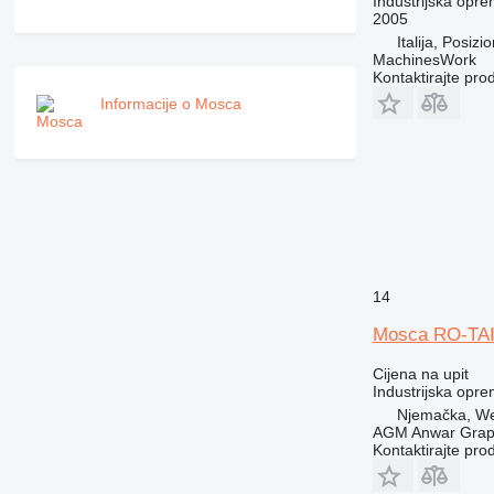
Industrijska opr
2005
Italija, Posizi
MachinesWork
Kontaktirajte pro
Informacije o Mosca
14
Mosca RO-TA
Cijena na upit
Industrijska opre
Njemačka, We
AGM Anwar Grap
Kontaktirajte pro