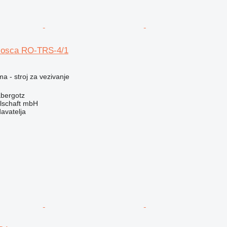
osca RO-TRS-4/1
ma - stroj za vezivanje
bergotz
llschaft mbH
davatelja