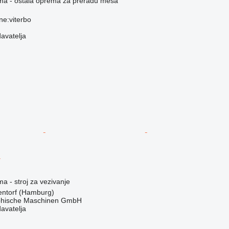
ema - ostala oprema za preradu mesa
one:viterbo
davatelja
I
ma - stroj za vezivanje
ntorf (Hamburg)
hische Maschinen GmbH
davatelja