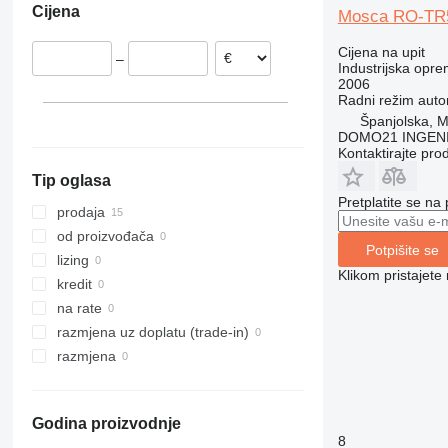
Cijena
Mosca RO-TR
Poljska
Italija
Cijena na upit
–
Industrijska opre
2006
Radni režim
auto
Španjolska,
DOMO21 INGENI
Kontaktirajte pro
Tip oglasa
Pretplatite se na
prodaja
od proizvođača
Potpišite se
lizing
Klikom pristajet
kredit
na rate
razmjena uz doplatu (trade-in)
razmjena
Godina proizvodnje
8