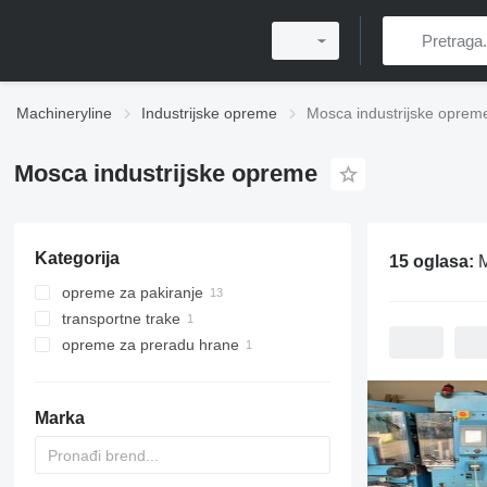
Machineryline
Industrijske opreme
Mosca industrijske oprem
Mosca industrijske opreme
Kategorija
15 oglasa:
M
opreme za pakiranje
transportne trake
strojevi za vezivanje
opreme za preradu hrane
trakasti konvejeri
opreme za preradu mesa
ostale opreme za preradu mesa
Marka