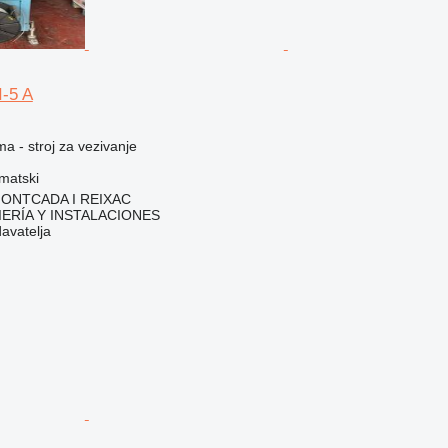
-5 A
ma - stroj za vezivanje
matski
 MONTCADA I REIXAC
ERÍA Y INSTALACIONES
davatelja