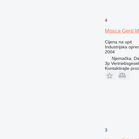
4
Mosca Gerd M
Cijena na upit
Industrijska opre
2004
Njemačka, Da
3p Vertriebsgese
Kontaktirajte pro
3