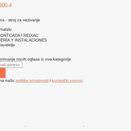
500-4
ma - stroj za vezivanje
matski
 MONTCADA I REIXAC
ERÍA Y INSTALACIONES
davatelja
 primanje novih oglasa iz ove kategorije
e na našu
politiku privatnosti
i
korisnički ugovor
.