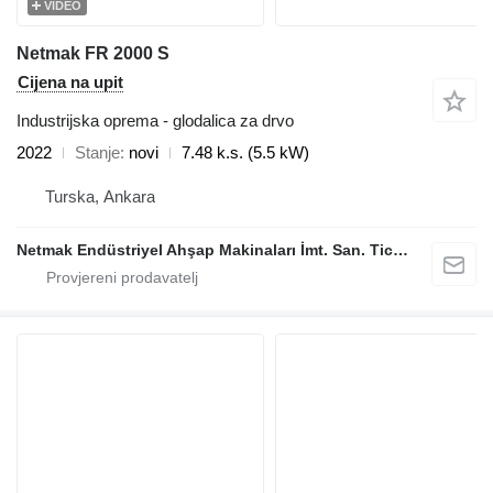
VIDEO
Netmak FR 2000 S
Cijena na upit
Industrijska oprema - glodalica za drvo
2022
Stanje
novi
7.48 k.s. (5.5 kW)
Turska, Ankara
Netmak Endüstriyel Ahşap Makinaları İmt. San. Tic. A.Ş.