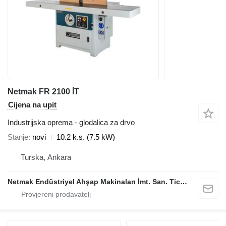
Netmak FR 2100 İT
Cijena na upit
Industrijska oprema - glodalica za drvo
Stanje
novi
10.2 k.s. (7.5 kW)
Turska, Ankara
Netmak Endüstriyel Ahşap Makinaları İmt. San. Tic. A.Ş.