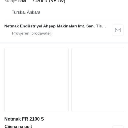
Stanje
novi
7.48 k.s. (5.5 kW)
Turska, Ankara
Netmak Endüstriyel Ahşap Makinaları İmt. San. Tic. A.Ş.
Netmak FR 2100 S
Cijena na upit