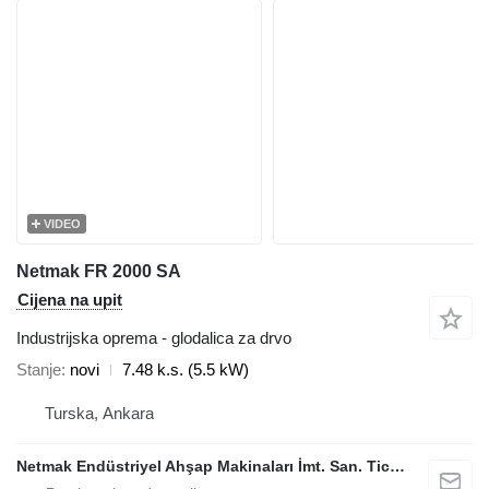
VIDEO
Netmak FR 2000 SA
Cijena na upit
Industrijska oprema - glodalica za drvo
Stanje
novi
7.48 k.s. (5.5 kW)
Turska, Ankara
Netmak Endüstriyel Ahşap Makinaları İmt. San. Tic. A.Ş.