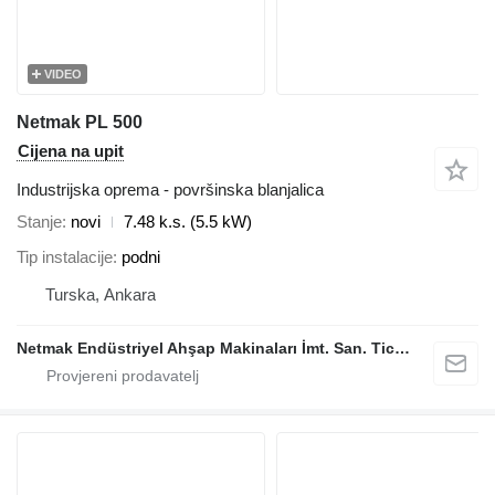
VIDEO
Netmak PL 500
Cijena na upit
Industrijska oprema - površinska blanjalica
Stanje
novi
7.48 k.s. (5.5 kW)
Tip instalacije
podni
Turska, Ankara
Netmak Endüstriyel Ahşap Makinaları İmt. San. Tic. A.Ş.