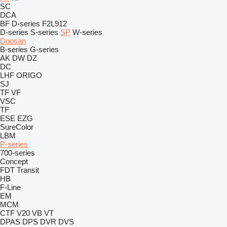
SC
DCA
BF
D-series
F2L912
D-series
S-series
SP
W-series
Doosan
B-series
G-series
AK
DW
DZ
DC
LHF
ORIGO
SJ
TF
VF
VSC
TF
ESE
EZG
SureColor
LBM
P-series
700-series
Concept
FDT
Transit
HB
F-Line
EM
MCM
CTF
V20
VB
VT
DPAS
DPS
DVR
DVS