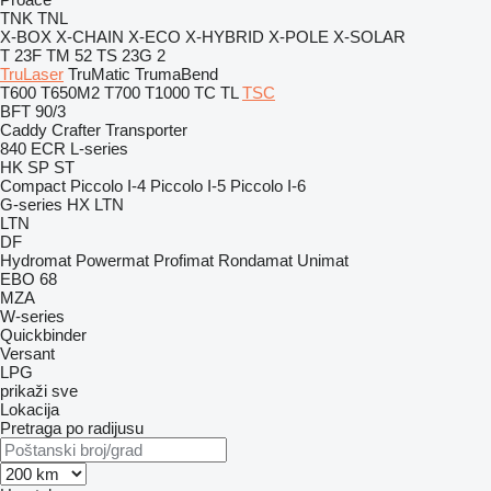
TNK
TNL
X-BOX
X-CHAIN
X-ECO
X-HYBRID
X-POLE
X-SOLAR
T 23F
TM 52
TS 23G 2
TruLaser
TruMatic
TrumaBend
T600
T650M2
T700
T1000
TC
TL
TSC
BFT 90/3
Caddy
Crafter
Transporter
840
ECR
L-series
HK
SP
ST
Compact
Piccolo I-4
Piccolo I-5
Piccolo I-6
G-series
HX
LTN
LTN
DF
Hydromat
Powermat
Profimat
Rondamat
Unimat
EBO 68
MZA
W-series
Quickbinder
Versant
LPG
prikaži sve
Lokacija
Pretraga po radijusu