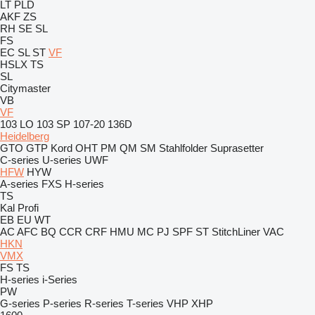
LT
PLD
AKF
ZS
RH
SE
SL
FS
EC
SL
ST
VF
HSLX
TS
SL
Citymaster
VB
VF
103 LO
103 SP
107-20
136D
Heidelberg
GTO
GTP
Kord
OHT
PM
QM
SM
Stahlfolder
Suprasetter
C-series
U-series
UWF
HFW
HYW
A-series
FXS
H-series
TS
Kal
Profi
EB
EU
WT
AC
AFC
BQ
CCR
CRF
HMU
MC
PJ
SPF
ST
StitchLiner
VAC
HKN
VMX
FS
TS
H-series
i-Series
PW
G-series
P-series
R-series
T-series
VHP
XHP