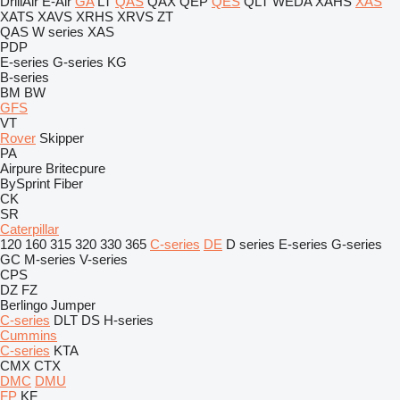
DrillAir
E-Air
GA
LT
QAS
QAX
QEP
QES
QLT
WEDA
XAHS
XAS
XATS
XAVS
XRHS
XRVS
ZT
QAS
W series
XAS
PDP
E-series
G-series
KG
B-series
BM
BW
GFS
VT
Rover
Skipper
PA
Airpure
Britecpure
BySprint Fiber
CK
SR
Caterpillar
120
160
315
320
330
365
C-series
DE
D series
E-series
G-series
GC
M-series
V-series
CPS
DZ
FZ
Berlingo
Jumper
C-series
DLT
DS
H-series
Cummins
C-series
KTA
CMX
CTX
DMC
DMU
FP
KF