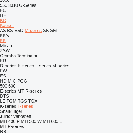
1600
550
8010
G-Series
FC
HF
KR
Kaeser
AS
BS
ESD
M-series
SK
SM
KKS
KK
Minarc
ZSW
Crambo
Terminator
KR
D-series
K-series
L-series
M-series
FW
ES
HD
MIC
PGG
500
600
E-series
MT
R-series
DTS
LE
TGM
TGS
TGX
K-series
T-series
Shark
Tiger
Junior
Variosteff
MH 400 P
MH 500 W
MH 600 E
MT
P-series
RB