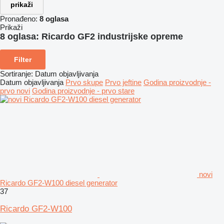
prikaži
Pronađeno:
8 oglasa
Prikaži
8 oglasa:
Ricardo GF2 industrijske opreme
Filter
Sortiranje
:
Datum objavljivanja
Datum objavljivanja
Prvo skupe
Prvo jeftine
Godina proizvodnje -
prvo novi
Godina proizvodnje - prvo stare
novi
Ricardo GF2-W100 diesel generator
37
Ricardo GF2-W100