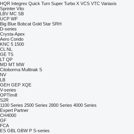
HQR
Integrex
Quick Turn
Super Turbo X
VCS
VTC
Variaxis
Sprinter
Vito
LBV
MC
SB
UCP
WF
Big Blue
Bobcat
Gold Star
SRH
D-series
Crysta-Apex
Aero
Condo
KNC 5 1500
CL
NL
GE
TS
LT
QP
MD
MT
MW
Citoborma
Multinak S
NV
LB
GEH
GEP
XQE
V-series
OPTImill
S2R
1100 Series
2500 Series
2800 Series
4000 Series
Expert
Partner
CH4000
GF
FCA
ES
GBL
GBW
P
S-series