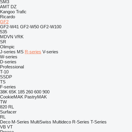
SM3
AMT
DZ
Kangoo
Trafic
Ricardo
GF2
GF2-W41
GF2-W50
GF2-W100
535
MDVN
VRK
SR
Olimpic
J-series
MS
R-series
V-series
W-series
D-series
Professional
T-10
SSDP
TS
F-series
38K
65K
185
260
600
900
CookieMAK
PastryMAK
TW
820
RL
Surfacer
RL
Deco
M-Series
MultiSwiss
Multideco
R-Series
T-Series
VB
VT
Proace