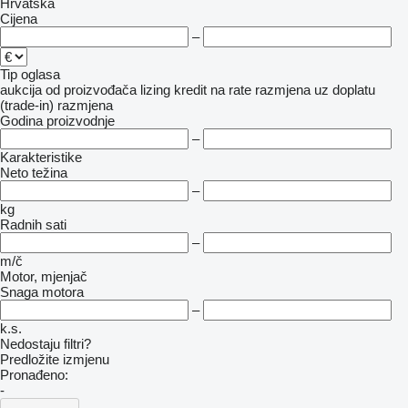
Hrvatska
Cijena
–
Tip oglasa
aukcija
od proizvođača
lizing
kredit
na rate
razmjena uz doplatu
(trade-in)
razmjena
Godina proizvodnje
–
Karakteristike
Neto težina
–
kg
Radnih sati
–
m/č
Motor, mjenjač
Snaga motora
–
k.s.
Nedostaju filtri?
Predložite izmjenu
Pronađeno:
-