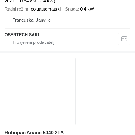
2021
0.54 k.s. (0.4 kW)
Radni režim
poluautomatski
Snaga
0,4 kW
Francuska, Janville
OSERTECH SARL
Robopac Ariane 5040 2TA