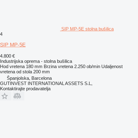
SIP MP-5E stolna bušilica
4
SIP MP-5E
4.800 €
Industrijska oprema - stolna bušilica
Hod vretena
180 mm
Brzina vretena
2.250 ob/min
Udaljenost
vretena od stola
200 mm
Španjolska, Barcelona
GUTINVEST INTERNATIONAL ASSETS S.L,
Kontaktirajte prodavatelja