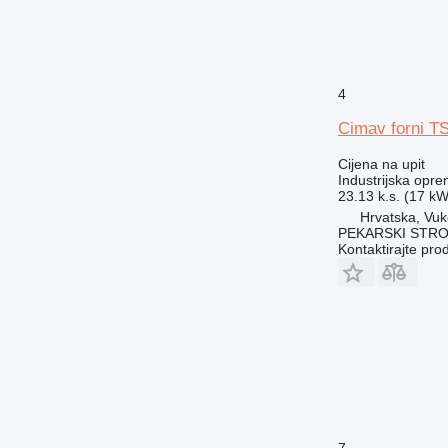
4
Cimav forni 
Cijena na upit
Industrijska opre
23.13 k.s. (17 kW
Hrvatska, Vuk
PEKARSKI STROJ
Kontaktirajte pro
7