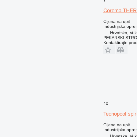
Corema THE
Cijena na upit
Industrijska opr
Hrvatska, Vuk
PEKARSKI STROJ
Kontaktirajte pro
40
Tecnopool spi
Cijena na upit
Industrijska opr
Hrvatska, Vuk