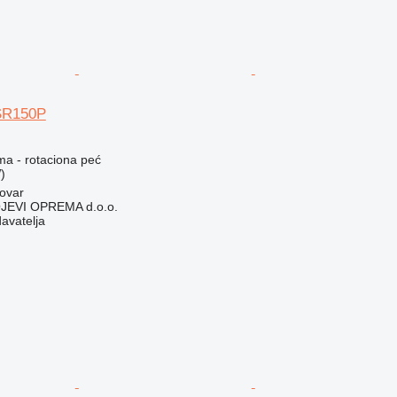
TSR150P
ma - rotaciona peć
)
ovar
EVI OPREMA d.o.o.
davatelja