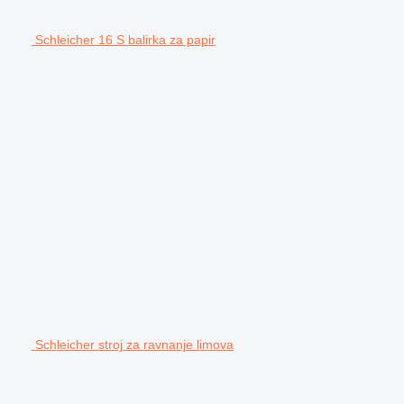
Schleicher 16 S balirka za papir
Schleicher stroj za ravnanje limova