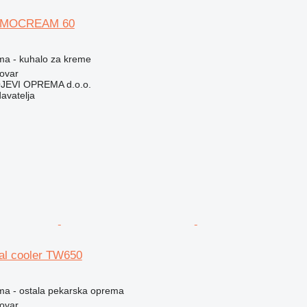
RMOCREAM 60
ema - kuhalo za kreme
ovar
EVI OPREMA d.o.o.
davatelja
ral cooler TW650
ema - ostala pekarska oprema
ovar