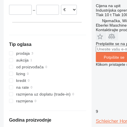
Cijena na upit
–
Industrijska opre
Tlak
10 t
Tlak
10
Njemačka, Wi
Eberlei Maschin
Kontaktirajte pro
Pretplatite se na
Tip oglasa
prodaja
Potpišite se
aukcija
Klikom pristajet
od proizvođača
lizing
kredit
na rate
razmjena uz doplatu (trade-in)
razmjena
9
Godina proizvodnje
Schleicher Hor