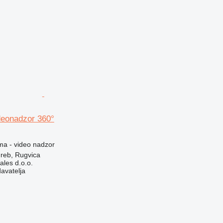
eonadzor 360°
ma - video nadzor
reb, Rugvica
ales d.o.o.
davatelja