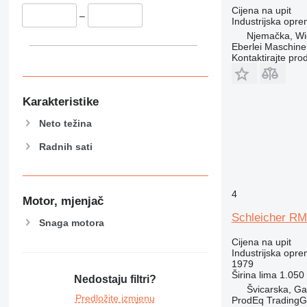
Cijena na upit
–
Industrijska opre
Njemačka, Wi
Eberlei Maschin
Kontaktirajte pro
Karakteristike
Neto težina
Radnih sati
4
Motor, mjenjač
Schleicher R
Snaga motora
Cijena na upit
Industrijska opre
1979
Širina lima
1.050
Nedostaju filtri?
Švicarska, Ga
Predložite izmjenu
ProdEq Trading