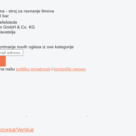
ma - stroj za ravnanje limova
0 bar
efelstede
en GmbH & Co. KG
davatelja
 primanje novih oglasa iz ove kategorije
e na našu
politiku privatnosti
i
korisnički ugovor
.
izontal/Vertikal