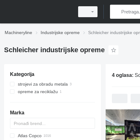
Machineryline
Industrijske opreme
Schleicher industrijske o
Schleicher industrijske opreme
Kategorija
4 oglasa:
Sc
strojevi za obradu metala
opreme za reciklažu
strojevi za ravnanje limova
stolne bušilice
opreme za preradu starog papira
balirke za papir
Marka
Atlas Copco
PDS
APD
AB
Ensis
VZ
AG3