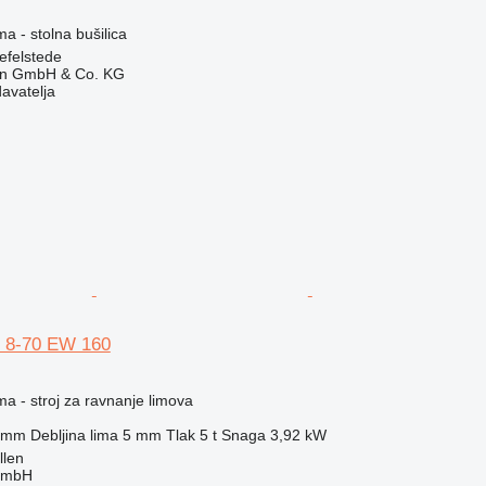
ma - stolna bušilica
efelstede
en GmbH & Co. KG
davatelja
M 8-70 EW 160
ma - stroj za ravnanje limova
 mm
Debljina lima
5 mm
Tlak
5 t
Snaga
3,92 kW
llen
GmbH