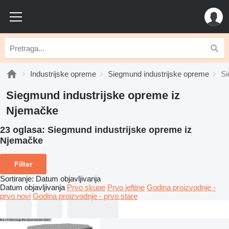
Industrijske opreme
Siegmund industrijske opreme
Si
Siegmund industrijske opreme iz
Njemačke
23 oglasa:
Siegmund industrijske opreme iz
Njemačke
Filter
Sortiranje
:
Datum objavljivanja
Datum objavljivanja
Prvo skupe
Prvo jeftine
Godina proizvodnje -
prvo novi
Godina proizvodnje - prvo stare