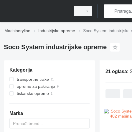
Machineryline
Industrijske opreme
Soco System industrijske
Soco System industrijske opreme
Kategorija
21 oglasa:
S
transportne trake
opreme za pakiranje
valjkasti transporteri
tiskarske opreme
trakasti konvejeri
mašine za zatvaranje kutija
obrtni transporteri
strojevi za vaganje i pakiranje
ostali tiskarski strojevi
strojevi za zatvaranje ladica
Marka
ostale opreme za pakiranje