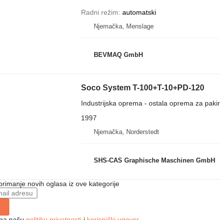
Radni režim
automatski
Njemačka, Menslage
BEVMAQ GmbH
Soco System T-100+T-10+PD-120
Industrijska oprema - ostala oprema za paki
1997
Njemačka, Norderstedt
SHS-CAS Graphische Maschinen GmbH
 primanje novih oglasa iz ove kategorije
e na našu
politiku privatnosti
i
korisnički ugovor
.