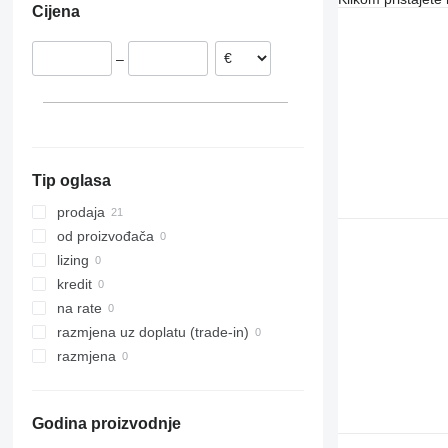
Cijena
Ujedinjeno Kraljevstvo
Španjolska
–
Portugalija
Tip oglasa
prodaja
od proizvođača
lizing
kredit
na rate
razmjena uz doplatu (trade-in)
razmjena
Godina proizvodnje