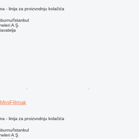
a - linija za proizvodnju kolačića
nburnu/İstanbul
leri A.Ş.
davatelja
MiniFillmak
a - linija za proizvodnju kolačića
nburnu/İstanbul
leri A.Ş.