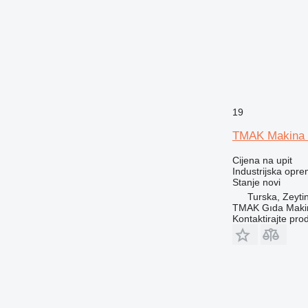
19
TMAK Makina
Cijena na upit
Industrijska oprem
Stanje
novi
Turska, Zeyti
TMAK Gıda Makine
Kontaktirajte pro