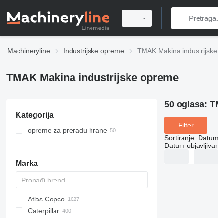
Machineryline
Industrijske opreme
TMAK Makina industrijsk
TMAK Makina industrijske opreme
50 oglasa:
T
Kategorija
Filter
opreme za preradu hrane
Sortiranje
:
Datum 
slastičarske opreme
Datum objavljivan
opreme za preradu mesa
linije za proizvodnju kolačića
Marka
depozitari kolačića
ostale opreme za preradu mesa
strojeva za glaziranja
čokoladom
ostale slastičarske opreme
Atlas Copco
PDS
APD
AB
Ensis
VZ
AG3
Caterpillar
Pega
DrillAir
QAS
PDP
E-series
B-series
BM
GFS
VT
Rover
533
Airpure
BySprint Fiber
CK
SR