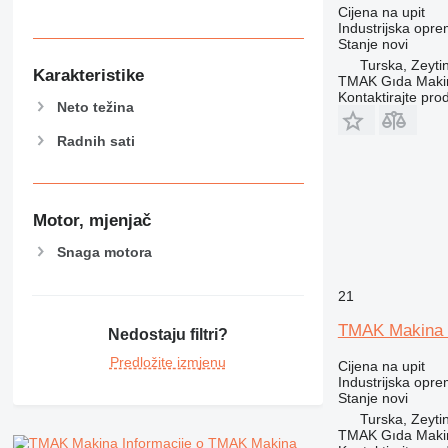
Cijena na upit
Industrijska oprem
Stanje
novi
Turska, Zeyti
Karakteristike
TMAK Gıda Makine
Kontaktirajte pro
Neto težina
Radnih sati
Motor, mjenjač
Snaga motora
21
TMAK Makina 
Nedostaju filtri?
Predložite izmjenu
Cijena na upit
Industrijska oprem
Stanje
novi
Turska, Zeyti
TMAK Gıda Makine
Informacije o TMAK Makina