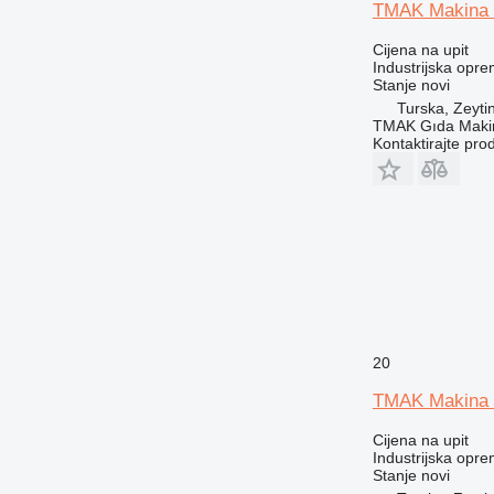
TMAK Makina
Cijena na upit
Industrijska oprem
Stanje
novi
Turska, Zeyti
TMAK Gıda Makine
Kontaktirajte pro
20
TMAK Makina
Cijena na upit
Industrijska oprem
Stanje
novi