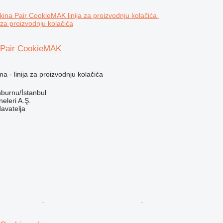
za proizvodnju kolačića
Pair CookieMAK
a - linija za proizvodnju kolačića
nburnu/İstanbul
leri A.Ş.
davatelja