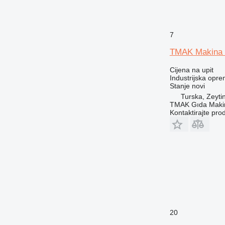
7
TMAK Makina
Cijena na upit
Industrijska oprem
Stanje
novi
Turska, Zeyti
TMAK Gıda Makine
Kontaktirajte pro
20