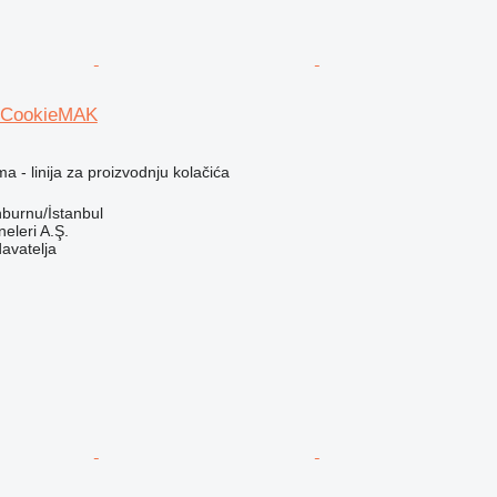
 CookieMAK
a - linija za proizvodnju kolačića
nburnu/İstanbul
leri A.Ş.
davatelja