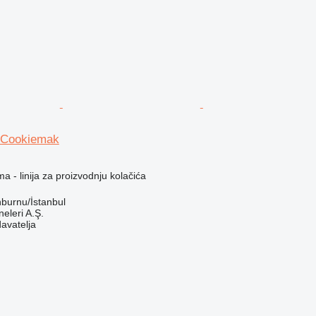
 Cookiemak
a - linija za proizvodnju kolačića
nburnu/İstanbul
leri A.Ş.
davatelja