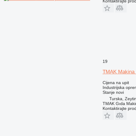
Kontaktirajte pro
19
TMAK Makina
Cijena na upit
Industrijska oprem
Stanje
novi
Turska, Zeyti
TMAK Gıda Makine
Kontaktirajte pro