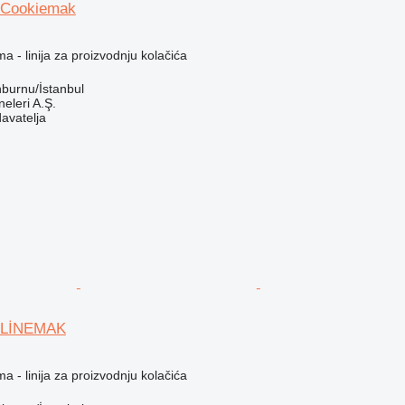
 Cookiemak
a - linija za proizvodnju kolačića
nburnu/İstanbul
leri A.Ş.
davatelja
 LİNEMAK
a - linija za proizvodnju kolačića