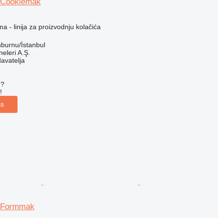
 Cookiemak
a - linija za proizvodnju kolačića
nburnu/İstanbul
leri A.Ş.
davatelja
u?
!
as
 Formmak