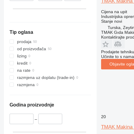
TMAK Makina
Cijena na upit
Industrijska oprem
Stanje
novi
Turska, Zeyti
Tip oglasa
TMAK Gıda Makine
Kontaktirajte pro
prodaja
od proizvođača
Prodajete tehnik
lizing
Učinite to s nama
kredit
Objavite ogl
na rate
razmjena uz doplatu (trade-in)
razmjena
Godina proizvodnje
20
–
TMAK Makina