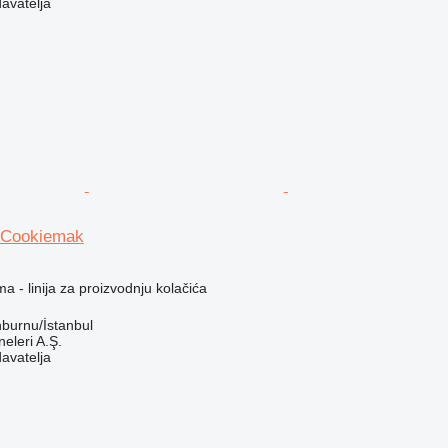
davatelja
 Cookiemak
a - linija za proizvodnju kolačića
nburnu/İstanbul
leri A.Ş.
davatelja