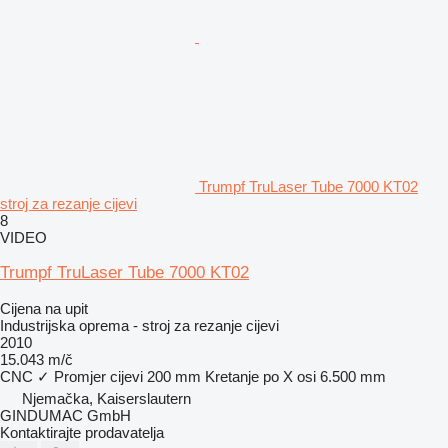
Trumpf TruLaser Tube 7000 KT02
stroj za rezanje cijevi
8
VIDEO
Trumpf TruLaser Tube 7000 KT02
Cijena na upit
Industrijska oprema - stroj za rezanje cijevi
2010
15.043 m/č
CNC
✓
Promjer cijevi
200 mm
Kretanje po X osi
6.500 mm
Njemačka, Kaiserslautern
GINDUMAC GmbH
Kontaktirajte prodavatelja