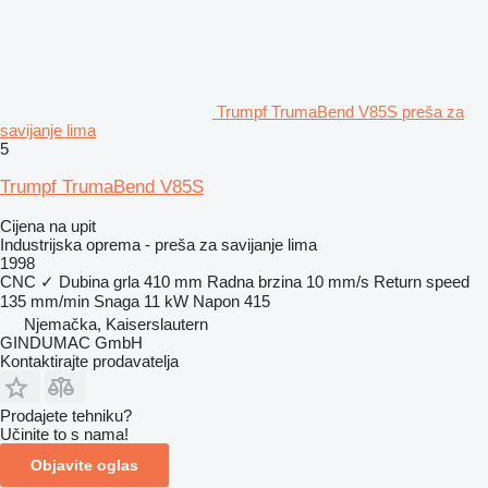
Trumpf TrumaBend V85S preša za
savijanje lima
5
Trumpf TrumaBend V85S
Cijena na upit
Industrijska oprema - preša za savijanje lima
1998
CNC
✓
Dubina grla
410 mm
Radna brzina
10 mm/s
Return speed
135 mm/min
Snaga
11 kW
Napon
415
Njemačka, Kaiserslautern
GINDUMAC GmbH
Kontaktirajte prodavatelja
Prodajete tehniku?
Učinite to s nama!
Objavite oglas