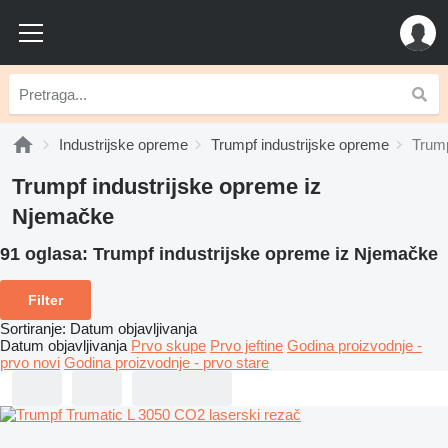
Industrijske opreme
Trumpf industrijske opreme
Trump
Trumpf industrijske opreme iz
Njemačke
91 oglasa:
Trumpf industrijske opreme iz Njemačke
Filter
Sortiranje
:
Datum objavljivanja
Datum objavljivanja
Prvo skupe
Prvo jeftine
Godina proizvodnje -
prvo novi
Godina proizvodnje - prvo stare