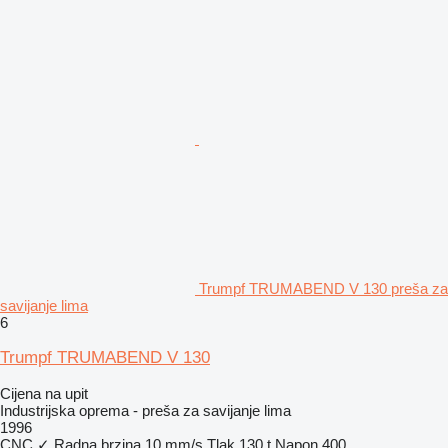
Trumpf TRUMABEND V 130 preša za
savijanje lima
6
Trumpf TRUMABEND V 130
Cijena na upit
Industrijska oprema - preša za savijanje lima
1996
CNC
✓
Radna brzina
10 mm/s
Tlak
130 t
Napon
400