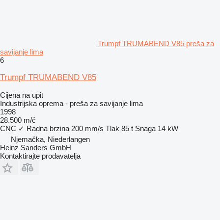
Trumpf TRUMABEND V85 preša za
savijanje lima
6
Trumpf TRUMABEND V85
Cijena na upit
Industrijska oprema - preša za savijanje lima
1998
28.500 m/č
CNC
✓
Radna brzina
200 mm/s
Tlak
85 t
Snaga
14 kW
Njemačka, Niederlangen
Heinz Sanders GmbH
Kontaktirajte prodavatelja