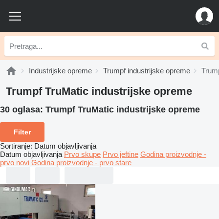
Industrijske opreme
Trumpf industrijske opreme
Trump
Trumpf TruMatic industrijske opreme
30 oglasa:
Trumpf TruMatic industrijske opreme
Filter
Sortiranje
:
Datum objavljivanja
Datum objavljivanja
Prvo skupe
Prvo jeftine
Godina proizvodnje -
prvo novi
Godina proizvodnje - prvo stare