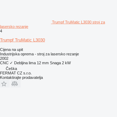
Trumpf TruMatic L3030 stroj za
lasersko rezanje
4
Trumpf TruMatic L3030
Cijena na upit
Industrijska oprema - stroj za lasersko rezanje
2002
CNC
✓
Debljina lima
12 mm
Snaga
2 kW
Češka
FERMAT CZ s.r.o.
Kontaktirajte prodavatelja