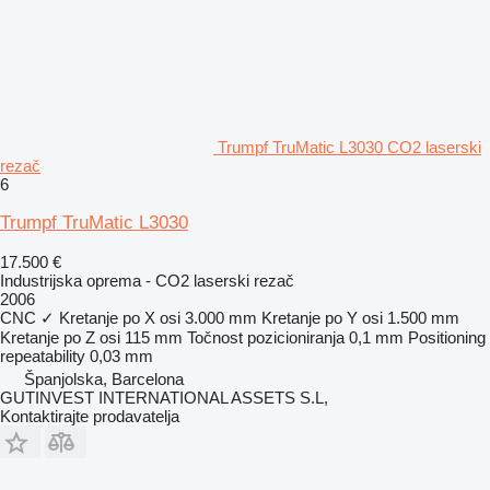
Trumpf TruMatic L3030 CO2 laserski
rezač
6
Trumpf TruMatic L3030
17.500 €
Industrijska oprema - CO2 laserski rezač
2006
CNC
✓
Kretanje po X osi
3.000 mm
Kretanje po Y osi
1.500 mm
Kretanje po Z osi
115 mm
Točnost pozicioniranja
0,1 mm
Positioning
repeatability
0,03 mm
Španjolska, Barcelona
GUTINVEST INTERNATIONAL ASSETS S.L,
Kontaktirajte prodavatelja