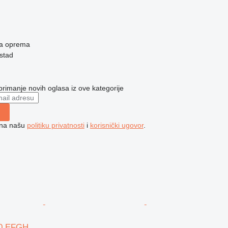
ska oprema
stad
 primanje novih oglasa iz ove kategorije
e na našu
politiku privatnosti
i
korisnički ugovor
.
20 EFGH