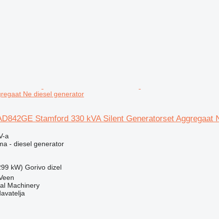
regaat Ne diesel generator
AD842GE Stamford 330 kVA Silent Generatorset Aggregaat 
V-a
ma - diesel generator
(299 kW)
Gorivo
dizel
Veen
al Machinery
davatelja