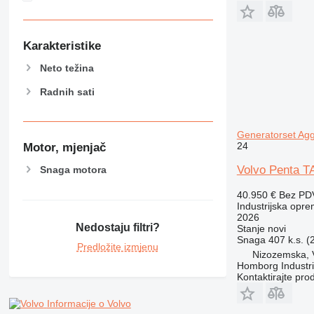
Karakteristike
Neto težina
Radnih sati
Generatorset Agg
24
Motor, mjenjač
Volvo Penta T
Snaga motora
40.950 €
Bez PD
Industrijska opre
2026
Nedostaju filtri?
Stanje
novi
Snaga
407 k.s. 
Predložite izmjenu
Nizozemska, 
Homborg Industri
Kontaktirajte pro
Informacije o Volvo