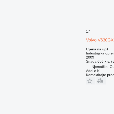
17
Volvo V630GX
Cijena na upit
Industrijska opre
2009
Snaga
686 k.s. 
Njemačka, G
Adel e.K.
Kontaktirajte pro