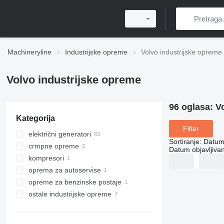
Machineryline
Industrijske opreme
Volvo industrijske opreme
Volvo industrijske opreme
96 oglasa:
V
Kategorija
Filter
električni generatori
Sortiranje
:
Datum 
crmpne opreme
diesel generatori
Datum objavljivan
kompresori
motorne pumpe
oprema za autoservise
hidrauličke stanice
stacionarni kompresori
opreme za benzinske postaje
alati za autoservis
ostale industrijske opreme
plinske opreme
hidraulične dizalice