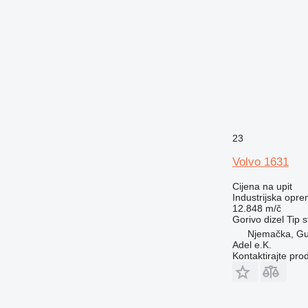
23
Volvo 1631
Cijena na upit
Industrijska opre
12.848 m/č
Gorivo
dizel
Tip
s
Njemačka, G
Adel e.K.
Kontaktirajte pro