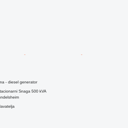
ma - diesel generator
tacionarni
Snaga
500 kVA
undelsheim
davatelja