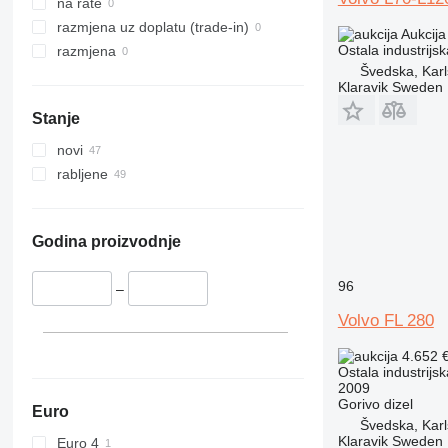
na rate
razmjena uz doplatu (trade-in)
Aukcija
Ostala industrij
razmjena
Švedska, Karl
Klaravik Sweden
Stanje
novi
rabljene
Godina proizvodnje
96
–
Volvo FL 280
4.652 
Ostala industrij
2009
Gorivo
dizel
Euro
Švedska, Karl
Klaravik Sweden
Euro 4