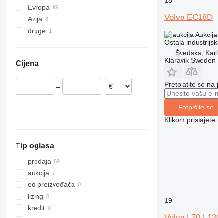
18
Evropa
XRVS
VAC
Volvo EC18D
Azija
Nizozemska
ZT
druge
Rumunjska
Kina
Aukcija
Ostala industrij
Njemačka
Turska
Ukrajina
Švedska, Karl
Švedska
Klaravik Sweden
Cijena
Belgija
Francuska
Pretplatite se na
–
Poljska
Portugalija
Potpišite se
prikaži sve
Klikom pristajet
Tip oglasa
prodaja
aukcija
od proizvođača
lizing
19
kredit
Volvo L70-L1