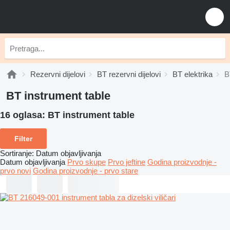
Rezervni dijelovi
BT rezervni dijelovi
BT elektrika
B
BT instrument table
16 oglasa:
BT instrument table
Filter
Sortiranje
:
Datum objavljivanja
Datum objavljivanja
Prvo skupe
Prvo jeftine
Godina proizvodnje -
prvo novi
Godina proizvodnje - prvo stare