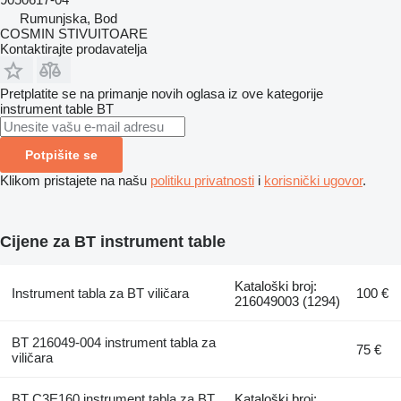
Rumunjska, Bod
COSMIN STIVUITOARE
Kontaktirajte prodavatelja
Pretplatite se na primanje novih oglasa iz ove kategorije
instrument table
BT
Potpišite se
Klikom pristajete na našu
politiku privatnosti
i
korisnički ugovor
.
Cijene za BT instrument table
Kataloški broj:
Instrument tabla za BT viličara
100 €
216049003 (1294)
BT 216049-004 instrument tabla za
75 €
viličara
BT C3E160 instrument tabla za BT
Kataloški broj: