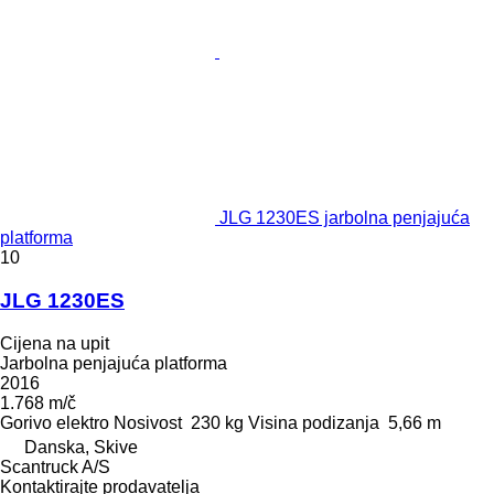
JLG 1230ES jarbolna penjajuća
platforma
10
JLG 1230ES
Cijena na upit
Jarbolna penjajuća platforma
2016
1.768 m/č
Gorivo
elektro
Nosivost
230 kg
Visina podizanja
5,66 m
Danska, Skive
Scantruck A/S
Kontaktirajte prodavatelja