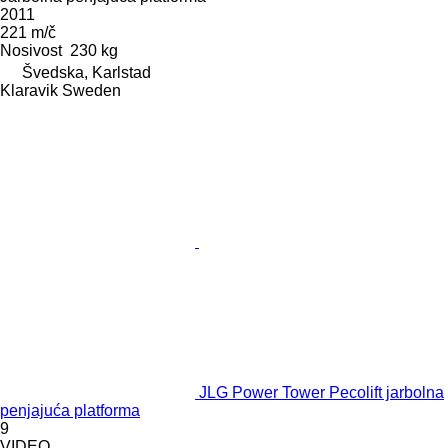
2011
221 m/č
Nosivost
230 kg
Švedska, Karlstad
Klaravik Sweden
JLG Power Tower Pecolift jarbolna
penjajuća platforma
9
VIDEO