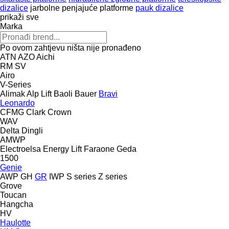
dizalice
jarbolne penjajuće platforme
pauk dizalice
prikaži sve
Marka
Po ovom zahtjevu ništa nije pronađeno
ATN
AZO
Aichi
RM
SV
Airo
V-Series
Alimak
Alp Lift
Baoli
Bauer
Bravi
Leonardo
CFMG
Clark
Crown
WAV
Delta
Dingli
AMWP
Electroelsa
Energy Lift
Faraone
Geda
1500
Genie
AWP
GH
GR
IWP
S series
Z series
Grove
Toucan
Hangcha
HV
Haulotte