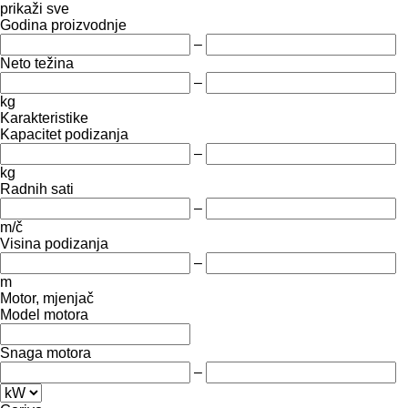
prikaži sve
Godina proizvodnje
–
Neto težina
–
kg
Karakteristike
Kapacitet podizanja
–
kg
Radnih sati
–
m/č
Visina podizanja
–
m
Motor, mjenjač
Model motora
Snaga motora
–