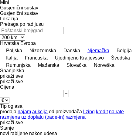
Mini
Gusjenični sustav
Gusjenični sustav
Lokacija
Pretraga po radijusu
Hrvatska
Evropa
Poljska
Nizozemska
Danska
Njemačka
Belgija
Italija
Francuska
Ujedinjeno Kraljevstvo
Švedska
Rumunjska
Mađarska
Slovačka
Norveška
Španjolska
prikaži sve
prikaži sve
Cijena
–
Tip oglasa
prodaja
najam
aukcija
od proizvođača
lizing
kredit
na rate
razmjena uz doplatu (trade-in)
razmjena
prikaži sve
Stanje
novi
rabljene
nakon udesa