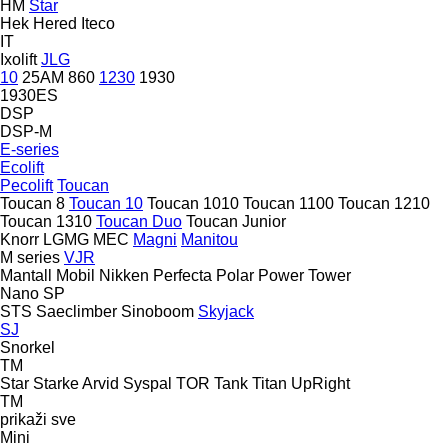
HM
Star
Hek
Hered
Iteco
IT
Ixolift
JLG
10
25AM
860
1230
1930
1930ES
DSP
DSP-M
E-series
Ecolift
Pecolift
Toucan
Toucan 8
Toucan 10
Toucan 1010
Toucan 1100
Toucan 1210
Toucan 1310
Toucan Duo
Toucan Junior
Knorr
LGMG
MEC
Magni
Manitou
M series
VJR
Mantall
Mobil
Nikken
Perfecta
Polar
Power Tower
Nano SP
STS
Saeclimber
Sinoboom
Skyjack
SJ
Snorkel
TM
Star
Starke Arvid
Syspal
TOR
Tank
Titan
UpRight
TM
prikaži sve
Mini