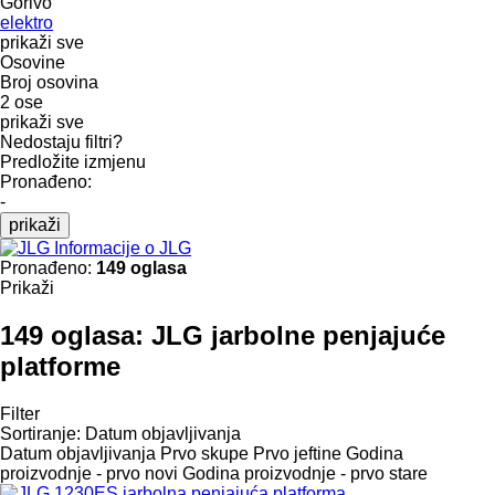
Gorivo
elektro
prikaži sve
Osovine
Broj osovina
2 ose
prikaži sve
Nedostaju filtri?
Predložite izmjenu
Pronađeno:
-
prikaži
Informacije o JLG
Pronađeno:
149 oglasa
Prikaži
149 oglasa:
JLG jarbolne penjajuće
platforme
Filter
Sortiranje
:
Datum objavljivanja
Datum objavljivanja
Prvo skupe
Prvo jeftine
Godina
proizvodnje - prvo novi
Godina proizvodnje - prvo stare