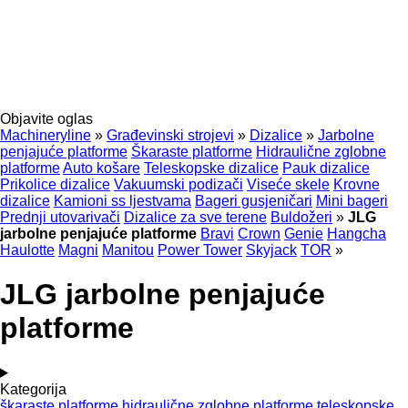
Objavite oglas
Machineryline
»
Građevinski strojevi
»
Dizalice
»
Jarbolne
penjajuće platforme
Škaraste platforme
Hidraulične zglobne
platforme
Auto košare
Teleskopske dizalice
Pauk dizalice
Prikolice dizalice
Vakuumski podizači
Viseće skele
Krovne
dizalice
Kamioni ss ljestvama
Bageri gusjeničari
Mini bageri
Prednji utovarivači
Dizalice za sve terene
Buldožeri
»
JLG
jarbolne penjajuće platforme
Bravi
Crown
Genie
Hangcha
Haulotte
Magni
Manitou
Power Tower
Skyjack
TOR
»
JLG jarbolne penjajuće
platforme
Kategorija
škaraste platforme
hidraulične zglobne platforme
teleskopske