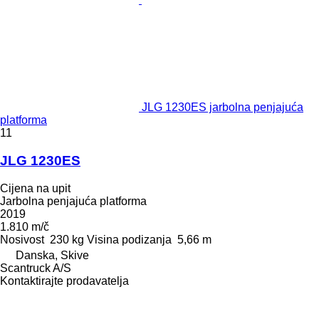
JLG 1230ES jarbolna penjajuća
platforma
11
JLG 1230ES
Cijena na upit
Jarbolna penjajuća platforma
2019
1.810 m/č
Nosivost
230 kg
Visina podizanja
5,66 m
Danska, Skive
Scantruck A/S
Kontaktirajte prodavatelja