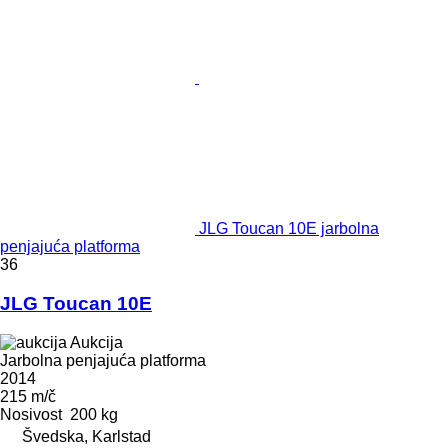
JLG Toucan 10E jarbolna
penjajuća platforma
36
JLG Toucan 10E
Aukcija
Jarbolna penjajuća platforma
2014
215 m/č
Nosivost
200 kg
Švedska, Karlstad