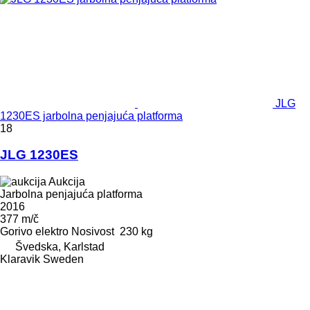
JLG
1230ES jarbolna penjajuća platforma
18
JLG 1230ES
Aukcija
Jarbolna penjajuća platforma
2016
377 m/č
Gorivo
elektro
Nosivost
230 kg
Švedska, Karlstad
Klaravik Sweden