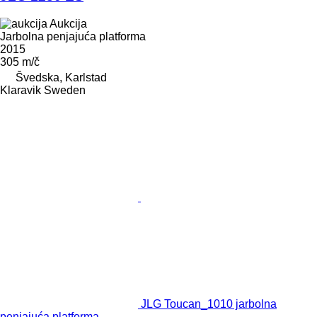
Aukcija
Jarbolna penjajuća platforma
2015
305 m/č
Švedska, Karlstad
Klaravik Sweden
JLG Toucan_1010 jarbolna
penjajuća platforma