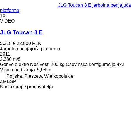
JLG Toucan 8 E jarbolna penjajuća
platforma
10
VIDEO
JLG Toucan 8 E
5.318 €
22.900 PLN
Jarbolna penjajuća platforma
2011
2.380 m/č
Gorivo
elektro
Nosivost
200 kg
Osovinska konfiguracija
4x2
Visina podizanja
5,08 m
Poljska, Pleszew, Wielkopolskie
ZMBSP
Kontaktirajte prodavatelja