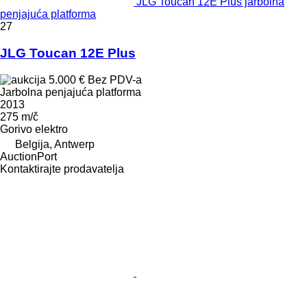
JLG Toucan 12E Plus jarbolna
penjajuća platforma
27
JLG Toucan 12E Plus
5.000 €
Bez PDV-a
Jarbolna penjajuća platforma
2013
275 m/č
Gorivo
elektro
Belgija, Antwerp
AuctionPort
Kontaktirajte prodavatelja