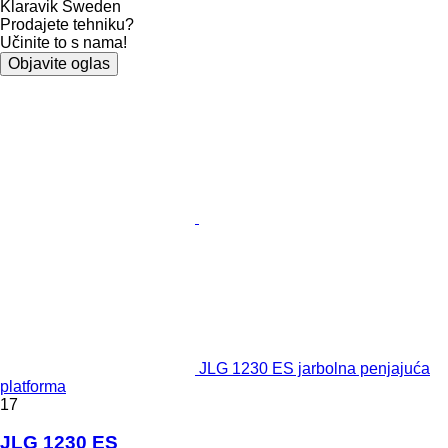
Klaravik Sweden
Prodajete tehniku?
Učinite to s nama!
Objavite oglas
JLG 1230 ES jarbolna penjajuća
platforma
17
JLG 1230 ES