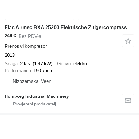
Fiac Airmec BXA 25200 Elektrische Zuigercompressor 2 PK 150 L / min 8
249 €
Bez PDV-a
Prenosivi kompresor
2013
Snaga
2 k.s. (1.47 kW)
Gorivo
elektro
Performanca
150 l/min
Nizozemska, Veen
Homborg Industrial Machinery