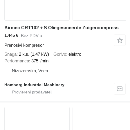
Airmec CRT102 + S Oliegesmeerde Zuigercompressor 2.5 PK 375 L /
1.445 €
Bez PDV-a
Prenosivi kompresor
Snaga
2 k.s. (1.47 kW)
Gorivo
elektro
Performanca
375 l/min
Nizozemska, Veen
Homborg Industrial Machinery