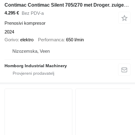
Contimac Contimac Silent 705/270 met Droger. zuigercompressor, 5,5 PK, 65
4.295 €
Bez PDV-a
Prenosivi kompresor
2024
Gorivo
elektro
Performanca
650 l/min
Nizozemska, Veen
Homborg Industrial Machinery