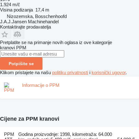
1.924 m/č
Visina podizanja
17,4 m
Nizozemska, Bosschenhoofd
J.A.J.Jansen Machinehandel
Kontaktirajte prodavatelja
Pretplatite se na primanje novih oglasa iz ove kategorije
kranovi
PPM
Potpišite se
Klikom pristajete na našu
politiku privatnosti
i
korisnički ugovor
.
Informacije o PPM
Cijene za PPM kranovi
PPM
Godina proizvodnje: 1998, kilometraža: 64.000