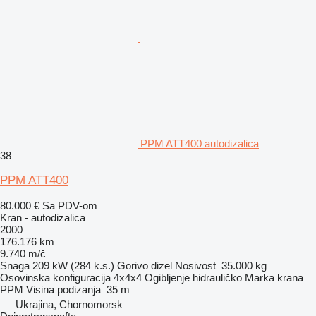
PPM ATT400 autodizalica
38
PPM ATT400
80.000 €
Sa PDV-om
Kran - autodizalica
2000
176.176 km
9.740 m/č
Snaga
209 kW (284 k.s.)
Gorivo
dizel
Nosivost
35.000 kg
Osovinska konfiguracija
4x4x4
Ogibljenje
hidrauličko
Marka krana
PPM
Visina podizanja
35 m
Ukrajina, Chornomorsk