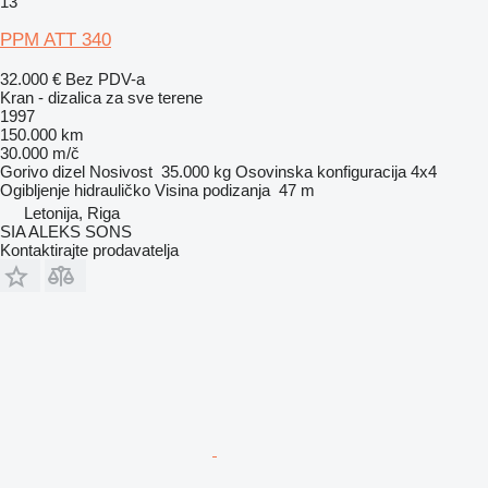
13
PPM ATT 340
32.000 €
Bez PDV-a
Kran - dizalica za sve terene
1997
150.000 km
30.000 m/č
Gorivo
dizel
Nosivost
35.000 kg
Osovinska konfiguracija
4x4
Ogibljenje
hidrauličko
Visina podizanja
47 m
Letonija, Riga
SIA ALEKS SONS
Kontaktirajte prodavatelja