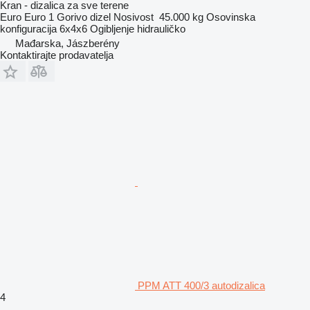
Kran - dizalica za sve terene
Euro
Euro 1
Gorivo
dizel
Nosivost
45.000 kg
Osovinska
konfiguracija
6x4x6
Ogibljenje
hidrauličko
Mađarska, Jászberény
Kontaktirajte prodavatelja
PPM ATT 400/3 autodizalica
4