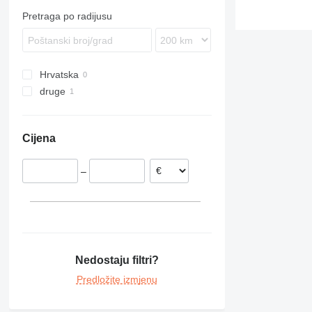
izložbe kamiona
Pretraga po radijusu
Hrvatska
druge
Ukrajina
Cijena
–
Nedostaju filtri?
Predložite izmjenu