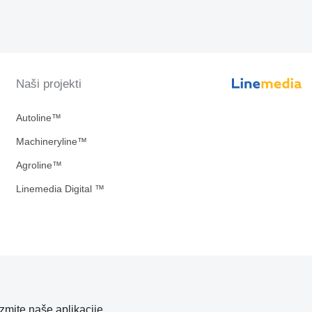
Naši projekti
Autoline™
Machineryline™
Agroline™
Linemedia Digital ™
zmite naše aplikacije