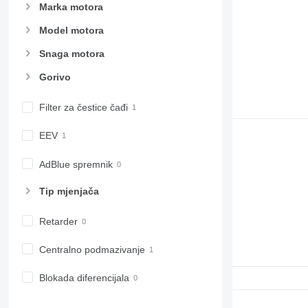
Marka motora
Model motora
Snaga motora
Gorivo
Filter za čestice čađi
EEV
AdBlue spremnik
Tip mјenjača
Retarder
Centralno podmazivanje
Blokada diferencijala