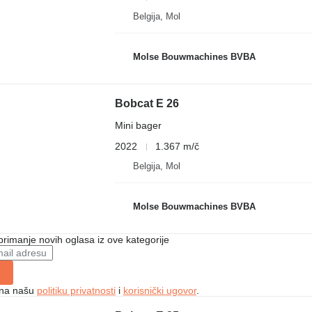
Belgija, Mol
Molse Bouwmachines BVBA
Bobcat E 26
Mini bager
2022
1.367 m/č
Belgija, Mol
Molse Bouwmachines BVBA
 primanje novih oglasa iz ove kategorije
e na našu
politiku privatnosti
i
korisnički ugovor
.