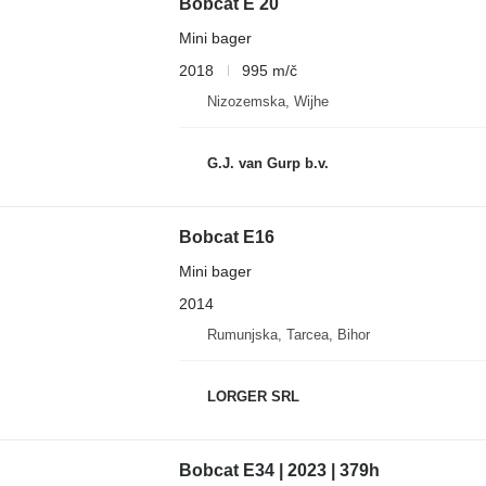
Bobcat E 20
Mini bager
2018
995 m/č
Nizozemska, Wijhe
G.J. van Gurp b.v.
Bobcat E16
Mini bager
2014
Rumunjska, Tarcea, Bihor
LORGER SRL
Bobcat E34 | 2023 | 379h