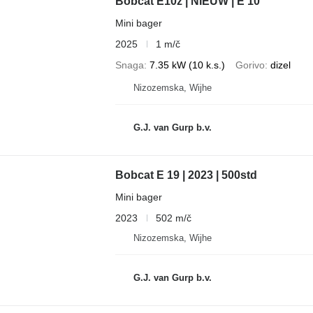
Bobcat E10z | NIEUW | E 10
Mini bager
2025
1 m/č
Snaga
7.35 kW (10 k.s.)
Gorivo
dizel
Nizozemska, Wijhe
G.J. van Gurp b.v.
Bobcat E 19 | 2023 | 500std
Mini bager
2023
502 m/č
Nizozemska, Wijhe
G.J. van Gurp b.v.