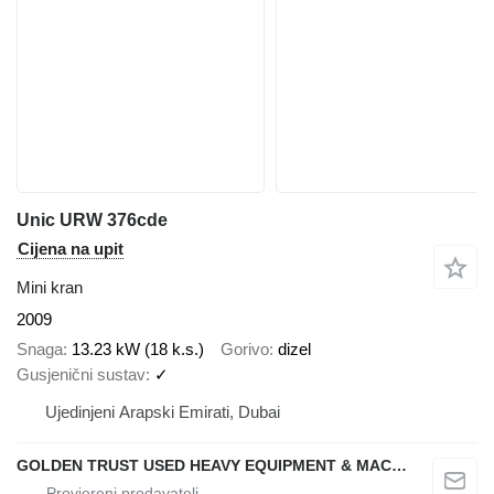
Unic URW 376cde
Cijena na upit
Mini kran
2009
Snaga
13.23 kW (18 k.s.)
Gorivo
dizel
Gusjenični sustav
✓
Ujedinjeni Arapski Emirati, Dubai
GOLDEN TRUST USED HEAVY EQUIPMENT & MACHINERY TRADING L.L.C