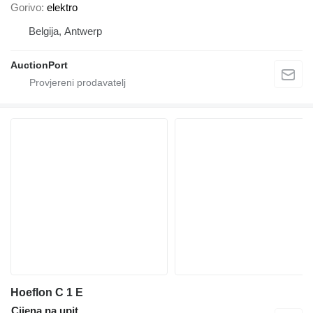
Gorivo
elektro
Belgija, Antwerp
AuctionPort
Hoeflon C 1 E
Cijena na upit