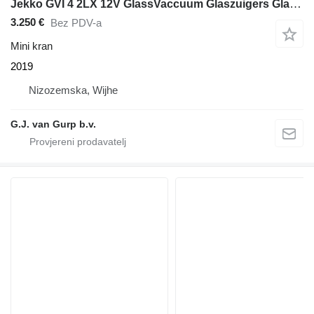
Jekko GVI 4 2LX 12V GlassVaccuum Glaszuigers Glasheffer
3.250 €
Bez PDV-a
Mini kran
2019
Nizozemska, Wijhe
G.J. van Gurp b.v.