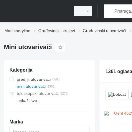
Machineryline
Građevinski strojevi
Građevinski utovarivači
Mini utovarivači
Kategorija
1361 oglas
prednji utovarivači
mini utovarivači
teleskopski utovarivači
prikaži sve
Marka