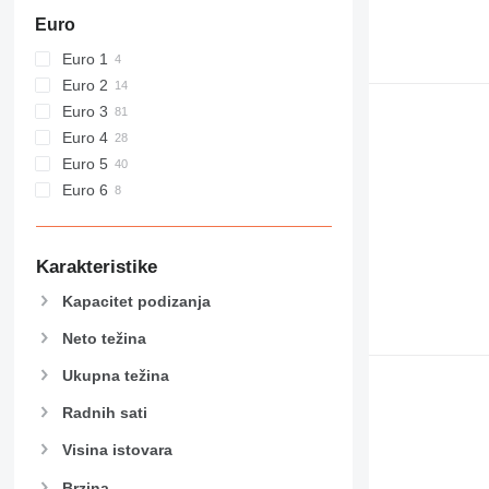
Euro
Euro 1
Euro 2
Euro 3
Euro 4
Euro 5
Euro 6
Karakteristike
Kapacitet podizanja
Neto težina
Ukupna težina
Radnih sati
Visina istovara
Brzina