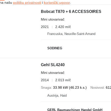
e na našu
politiku privatnosti
i
korisnički ugovor
.
Bobcat T870 + 6 ACCESSOIRES
Mini utovarivač
2021
2.420 m/č
Francuska, Neuville-Saint-Amand
SODINEG
Gehl SL4240
Mini utovarivač
2014
2.013 m/č
Snaga
33.98 kW (46.23 k.s.)
Nosivost
61
Austrija, Haid
GERL Baumaschinen Handel GmbH