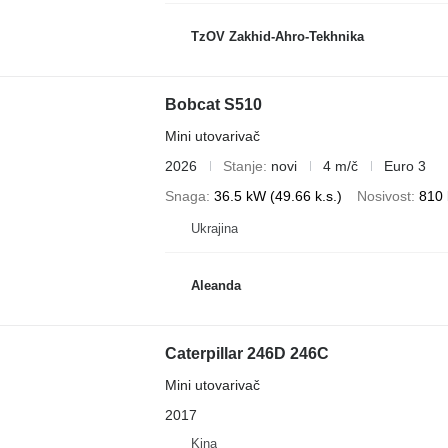
TzOV Zakhid-Ahro-Tekhnika
Bobcat S510
Mini utovarivač
2026
Stanje
novi
4 m/č
Euro 3
Snaga
36.5 kW (49.66 k.s.)
Nosivost
810 
Ukrajina
Aleanda
Caterpillar 246D 246C
Mini utovarivač
2017
Kina