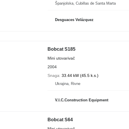
Španjolska, Cubillas de Santa Marta
Desguaces Velázquez
Bobcat S185
Mini utovarivač
2004
Snaga
33.44 kW (45.5 k.s.)
Ukrajina, Rivne
V.I.C.Construction Equipment
Bobcat S64
Mini utovarivač