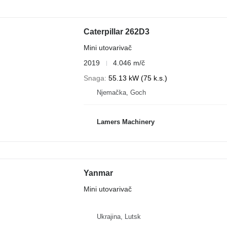
Caterpillar 262D3
Mini utovarivač
2019
4.046 m/č
Snaga
55.13 kW (75 k.s.)
Njemačka, Goch
Lamers Machinery
Yanmar
Mini utovarivač
Ukrajina, Lutsk