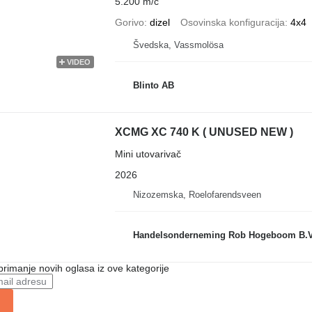
5.200 m/č
Gorivo
dizel
Osovinska konfiguracija
4x4
Švedska, Vassmolösa
VIDEO
Blinto AB
XCMG XC 740 K ( UNUSED NEW )
Mini utovarivač
2026
Nizozemska, Roelofarendsveen
Handelsonderneming Rob Hogeboom B.
 primanje novih oglasa iz ove kategorije