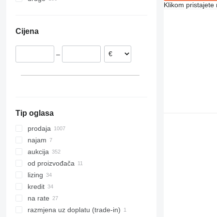
Klikom pristajet
Španjolska
Ujedinjeni Arapski Emirati
Ukrajina
Rumunjska
Indija
Brazil
Cijena
Nizozemska
Japan
Čile
Poljska
Azerbejdžan
Urugvaj
–
Italija
Turska
Tanzanija
Belgija
Gruzija
Peru
prikaži sve
Moldavija
Bolivija
prikaži sve
Tip oglasa
prodaja
najam
aukcija
od proizvođača
lizing
kredit
na rate
razmjena uz doplatu (trade-in)