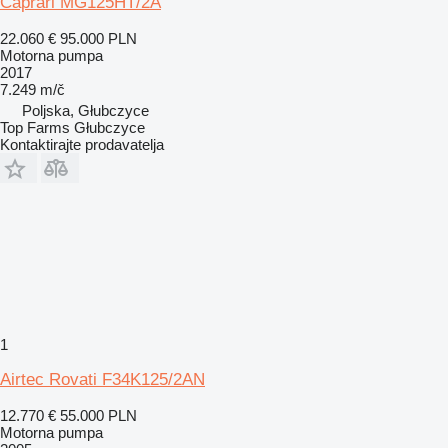
Caprari MG125HT/2A
22.060 €
95.000 PLN
Motorna pumpa
2017
7.249 m/č
Poljska, Głubczyce
Top Farms Głubczyce
Kontaktirajte prodavatelja
1
Airtec Rovati F34K125/2AN
12.770 €
55.000 PLN
Motorna pumpa