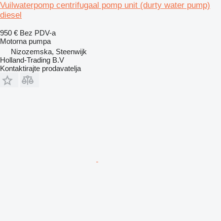
Vuilwaterpomp centrifugaal pomp unit (durty water pump)
diesel
950 €
Bez PDV-a
Motorna pumpa
Nizozemska, Steenwijk
Holland-Trading B.V
Kontaktirajte prodavatelja