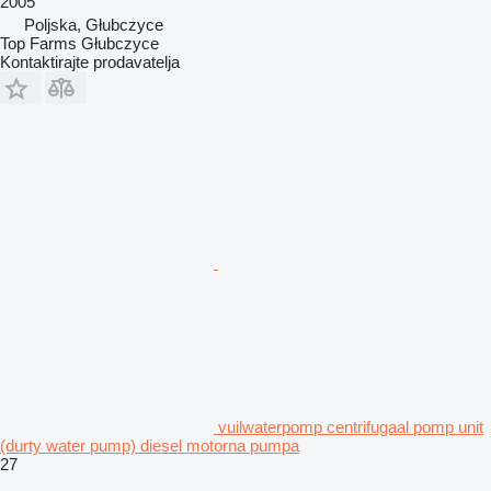
2005
Poljska, Głubczyce
Top Farms Głubczyce
Kontaktirajte prodavatelja
vuilwaterpomp centrifugaal pomp unit
(durty water pump) diesel motorna pumpa
27