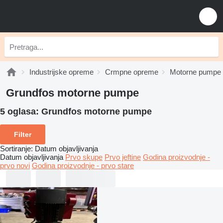
Industrijske opreme
Crmpne opreme
Motorne pumpe
Grundfos motorne pumpe
5 oglasa:
Grundfos motorne pumpe
Filter
Sortiranje
:
Datum objavljivanja
Datum objavljivanja
Prvo skupe
Prvo jeftine
Godina proizvodnje -
prvo novi
Godina proizvodnje - prvo stare