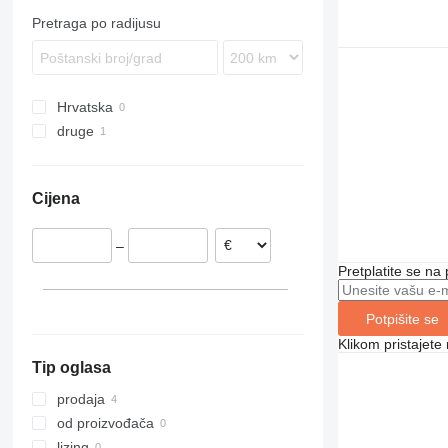
Pretraga po radijusu
Hrvatska
druge
Čile
Cijena
–
Pretplatite se na
Potpišite se
Klikom pristajet
Tip oglasa
prodaja
od proizvođača
lizing