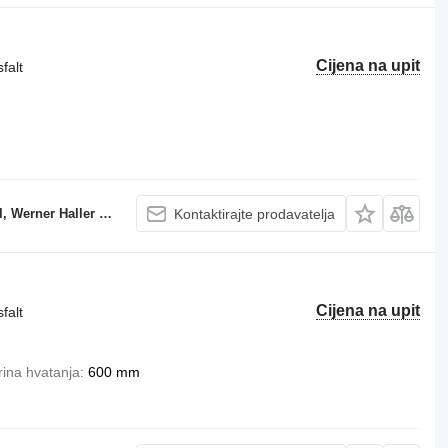
Cijena na upit
falt
erner Haller e.K.
Kontaktirajte prodavatelja
Cijena na upit
falt
rina hvatanja
600 mm