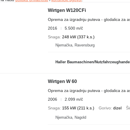
Wirtgen W120CFi
Oprema za izgradnju puteva - glodalica za as
2016
5.500 m/č
Snaga
248 kW (337 k.s.)
Njemačka, Ravensburg
Haller Baumaschinen/Nutzfahrzeughandel, W
Wirtgen W 60
Oprema za izgradnju puteva - glodalica za as
2006
2.099 m/č
Snaga
155 kW (211 k.s.)
Gorivo
dizel
Ši
Njemačka, Nagold