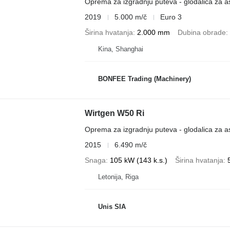
Oprema za izgradnju puteva - glodalica za as
2019
5.000 m/č
Euro 3
Širina hvatanja
2.000 mm
Dubina obrade
Kina, Shanghai
BONFEE Trading (Machinery)
Wirtgen W50 Ri
Oprema za izgradnju puteva - glodalica za as
2015
6.490 m/č
Snaga
105 kW (143 k.s.)
Širina hvatanja
Letonija, Riga
Unis SIA