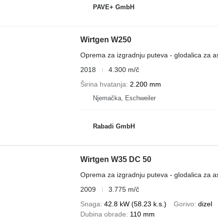
PAVE+ GmbH
Wirtgen W250
Oprema za izgradnju puteva - glodalica za as
2018
4.300 m/č
Širina hvatanja
2.200 mm
Njemačka, Eschweiler
Rabadi GmbH
Wirtgen W35 DC 50
Oprema za izgradnju puteva - glodalica za as
2009
3.775 m/č
Snaga
42.8 kW (58.23 k.s.)
Gorivo
dizel
Dubina obrade
110 mm