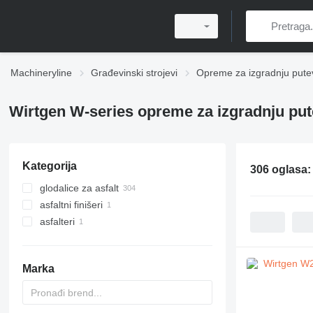
Machineryline
Građevinski strojevi
Opreme za izgradnju pute
Wirtgen W-series opreme za izgradnju pu
Kategorija
306 oglasa
glodalice za asfalt
asfaltni finišeri
asfalteri
asfaltni finišeri točkaši
Marka