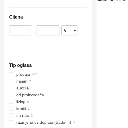
Poljska
Turska
Ukrajina
W210
Ujedinjeno Kraljevstvo
Izrael
Južna Afrika
W220
Cijena
Litvanija
Brazil
W250
Italija
W350
–
Rumunjska
W500
Francuska
W600
prikaži sve
W1000
W1200
W1300
Tip oglasa
W1900
W2000
prodaja
W2100
najam
aukcija
od proizvođača
lizing
kredit
na rate
razmjena uz doplatu (trade-in)