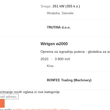
Snaga
261 kW (355 k.s.)
Hrvatska, Sesvete
TRUTINA d.o.o.
Wirtgen w2000
Oprema za izgradnju puteva - glodalica za as
2010
3.800 m/č
Kina
BONFEE Trading (Machinery)
 primanje novih oglasa iz ove kategorije
e na našu
politiku privatnosti
i
korisnički ugovor
.