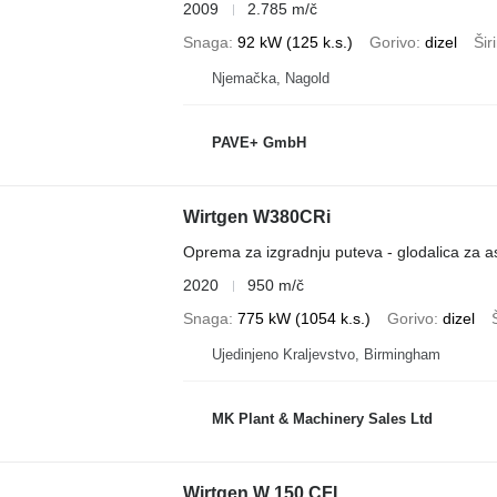
2009
2.785 m/č
Snaga
92 kW (125 k.s.)
Gorivo
dizel
Šir
Njemačka, Nagold
PAVE+ GmbH
Wirtgen W380CRi
Oprema za izgradnju puteva - glodalica za as
2020
950 m/č
Snaga
775 kW (1054 k.s.)
Gorivo
dizel
Ujedinjeno Kraljevstvo, Birmingham
MK Plant & Machinery Sales Ltd
Wirtgen W 150 CFI