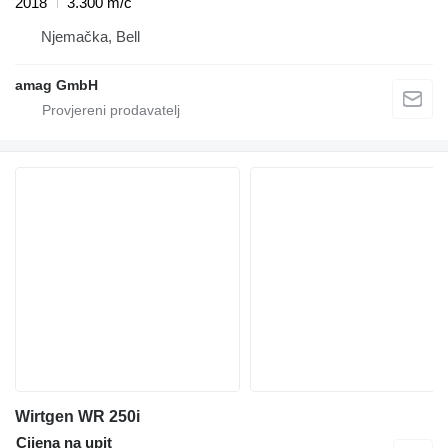
2018
3.300 m/č
Njemačka, Bell
amag GmbH
Wirtgen WR 250i
Cijena na upit