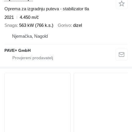
Oprema za izgradnju puteva - stabilizator tla
2021
4.450 m/č
Snaga
563 kW (766 k.s.)
Gorivo
dizel
Njemačka, Nagold
PAVE+ GmbH